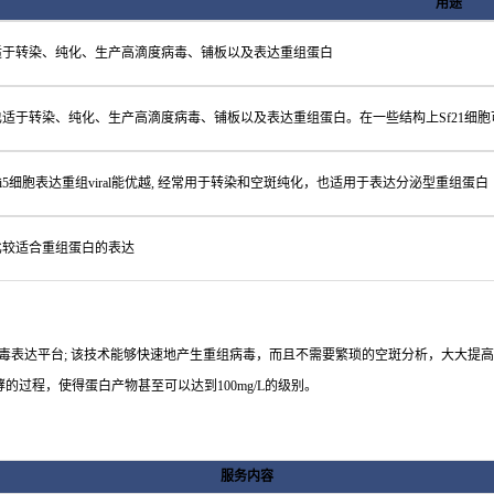
用途
适于转染、纯化、生产高滴度病毒、铺板以及表达重组蛋白
也适于转染、纯化、生产高滴度病毒、铺板以及表达重组蛋白。在一些结构上Sf21细胞
Hi5细胞表达重组viral能优越, 经常用于转染和空斑纯化，也适用于表达分泌型重组蛋白
比较适合重组蛋白的表达
的杆状病毒表达平台; 该技术能够快速地产生重组病毒，而且不需要繁琐的空斑分析，大大提
的过程，使得蛋白产物甚至可以达到100mg/L的级别。
服务内容