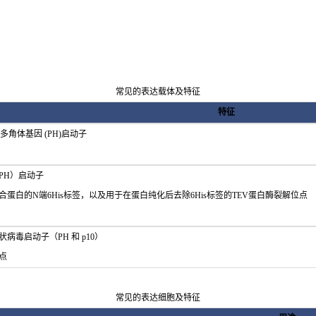
常见的表达载体及特征
特征
多角体基因 (PH)启动子
PH）启动子
蛋白的N端6His标签，以及用于在蛋白纯化后去除6His标签的TEV蛋白酶裂解位点
毒启动子（PH 和 p10）
点
常见的表达细胞及特征