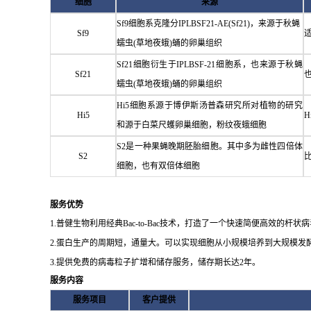
细胞
来源
Sf9细胞系克隆分IPLBSF21-AE(Sf21)，来源于秋蝇
Sf9
蠕虫(草地夜蛾)蛹的卵巢组织
Sf21细胞衍生于IPLBSF-21细胞系，也来源于秋蝇
Sf21
蠕虫(草地夜蛾)蛹的卵巢组织
Hi5细胞系源于博伊斯汤普森研究所对植物的研究
Hi5
和源于白菜尺蠖卵巢细胞，粉纹夜蛾细胞
S2是一种果蝇晚期胚胎细胞。其中多为雌性四倍体
S2
细胞，也有双倍体细胞
服务优势
1.普健生物利用经典Bac-to-Bac技术，打造了一个快速简便高效
2.蛋白生产的周期短，通量大。可以实现细胞从小规模培养到大规模发酵
3.提供免费的病毒粒子扩增和储存服务，储存期长达2年。
服务内容
服务项目
客户提供