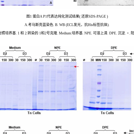
图1 蛋白A P1代表达纯化测试结果( 还原SDS-PAGE )
A.考马斯亮蓝染色. B. WB (ECL发光，抗His标签抗体).
照培养基. 1 和 2.转染的 1和2号克隆. Medium:培养基. NPE. 可溶上清. DPE. 沉淀. +.