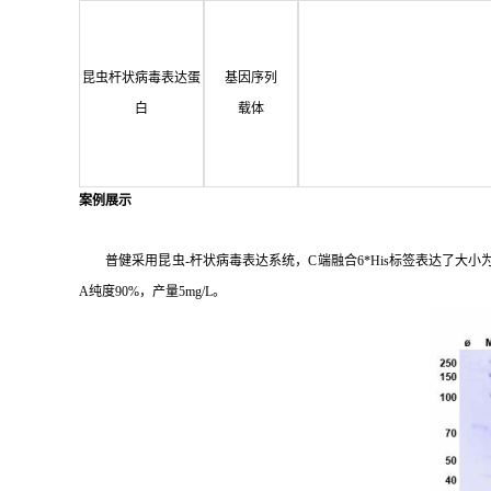
昆虫杆状病毒表达蛋
基因序列
白
载体
案例展示
普健采用昆虫-杆状病毒表达系统，C端融合6*His标签表达了大小为27
A纯度90%，产量5mg/L。