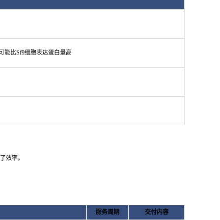
可能比Sf9细胞表达蛋白量高
高了效率。
服务周期
交付内容