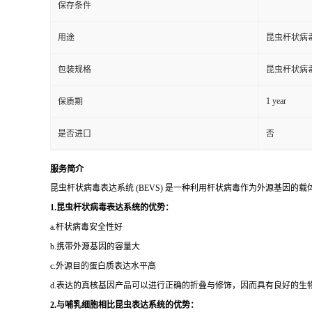
保存条件
用途
昆虫杆状病
包装规格
昆虫杆状病
1 year
保质期
是否进口
否
服务简介
昆虫杆状病毒表达系统 (BEVS) 是一种利用杆状病毒作为外源基因
1.昆虫杆状病毒表达系统的优势：
a.杆状病毒安全性好
b.携带外源基因的容量大
c.外源目的蛋白质表达水平高
d.表达的真核基因产品可以进行正确的折叠与修饰，因而具有良好的生
2.与哺乳细胞相比昆虫表达系统的优势：