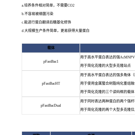
a.培养条件相对简单，不需要CO2
b.不容易被细菌污染
c.能进行蛋白翻译后糖基化修饰
d.大规模生产条件简单，更易获得大量蛋白
载体
用于高水平蛋白表达的强AcMNPV
pFastBac1
用于简化克隆的大型多克隆站点
用于高水平蛋白表达的强多角体（
pFastBacHT
用于使用金属螯合树脂纯化重组融合
用于简化克隆的三个读码框的载体
用于同时表达两种蛋白的两个强杆状病
pFastBacDual
用于简化克隆的两个大型多克隆位