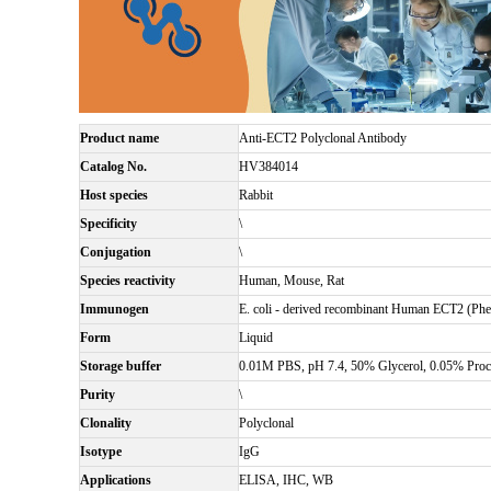
Product name
Anti-ECT2 Polyclonal Antibody
Catalog No.
HV384014
Host species
Rabbit
Specificity
\
Conjugation
\
Species reactivity
Human, Mouse, Rat
Immunogen
E. coli - derived recombinant Human ECT2 (Ph
Form
Liquid
Storage buffer
0.01M PBS, pH 7.4, 50% Glycerol, 0.05% Procl
Purity
\
Clonality
Polyclonal
Isotype
IgG
Applications
ELISA, IHC, WB