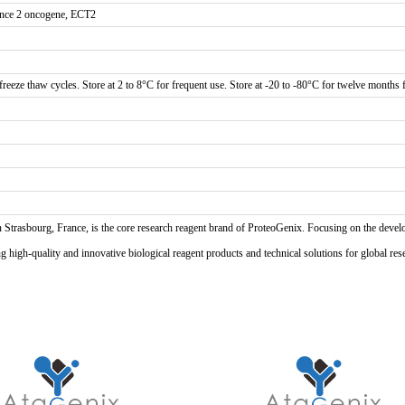
uence 2 oncogene, ECT2
reeze thaw cycles. Store at 2 to 8°C for frequent use. Store at -20 to -80°C for twelve months f
n Strasbourg, France, is the core research reagent brand of ProteoGenix. Focusing on the develo
high-quality and innovative biological reagent products and technical solutions for global res