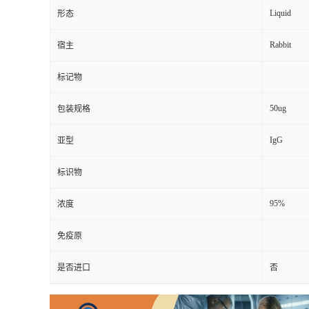
Liquid
形态
Rabbit
宿主
标记物
50ug
包装规格
IgG
亚型
标识物
95%
浓度
免疫原
是否进口
否