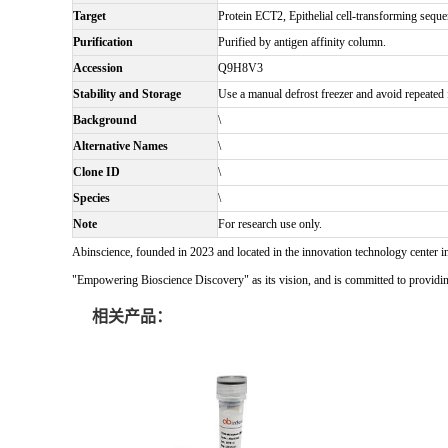
Target
Protein ECT2, Epithelial cell-transforming seq
Purification
Purified by antigen affinity column.
Accession
Q9H8V3
Stability and Storage
Use a manual defrost freezer and avoid repeated f
Background
\
Alternative Names
\
Clone ID
\
Species
\
Note
For research use only.
Abinscience, founded in 2023 and located in the innovation technology center i
"Empowering Bioscience Discovery" as its vision, and is committed to providing 
相关产品：