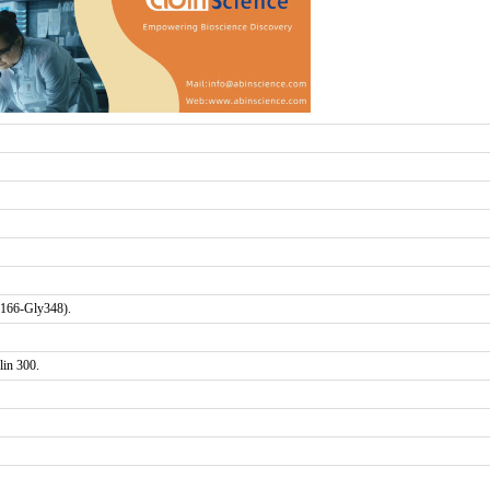
e166-Gly348).
in 300.