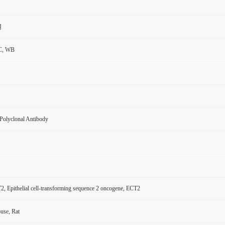
用
C, WB
Polyclonal Antibody
2, Epithelial cell-transforming sequence 2 oncogene, ECT2
se, Rat