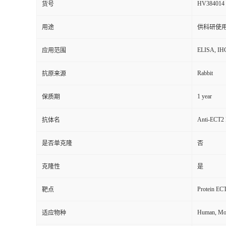
HV384014
货号
用途
供科研使
ELISA, IH
应用范围
Rabbit
抗原来源
1 year
保质期
Anti-ECT2 
抗体名
是否单克隆
否
克隆性
是
Protein ECT
靶点
Human, Mou
适应物种