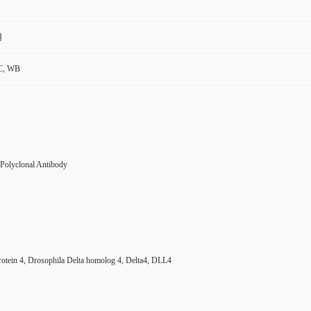
用
C, WB
Polyclonal Antibody
protein 4, Drosophila Delta homolog 4, Delta4, DLL4