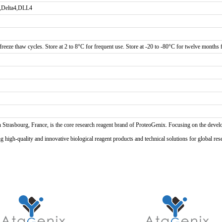
4,Delta4,DLL4
reeze thaw cycles. Store at 2 to 8°C for frequent use. Store at -20 to -80°C for twelve months f
n Strasbourg, France, is the core research reagent brand of ProteoGenix. Focusing on the develo
high-quality and innovative biological reagent products and technical solutions for global res