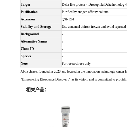
Target
Delta-like protein 4,Drosophila Delta homolog 
Purification
Purified by antigen affinity column.
Accession
Q9NR61
Stability and Storage
Use a manual defrost freezer and avoid repeated f
Background
\
Alternative Names
\
Clone ID
\
Species
\
Note
For research use only.
Abinscience, founded in 2023 and located in the innovation technology center i
"Empowering Bioscience Discovery" as its vision, and is committed to providing 
相关产品：