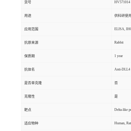
HV571014
货号
用途
供科研使
ELISA, IH
应用范围
Rabbit
抗原来源
1 year
保质期
Anti-DLL4 
抗体名
是否单克隆
否
克隆性
是
Delta-like 
靶点
Human, Rat
适应物种