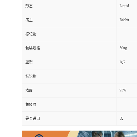
Liquid
形态
Rabbit
宿主
标记物
50ug
包装规格
IgG
亚型
标识物
95%
浓度
免疫原
是否进口
否