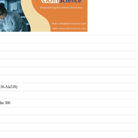
u16-Ala539).
in 300.