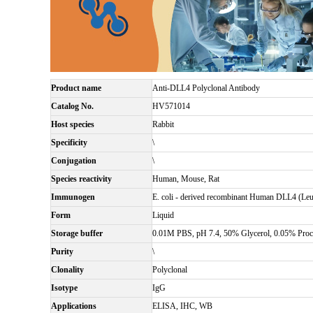
Product name
Anti-DLL4 Polyclonal Antibody
Catalog No.
HV571014
Host species
Rabbit
Specificity
\
Conjugation
\
Species reactivity
Human, Mouse, Rat
Immunogen
E. coli - derived recombinant Human DLL4 (Le
Form
Liquid
Storage buffer
0.01M PBS, pH 7.4, 50% Glycerol, 0.05% Procl
Purity
\
Clonality
Polyclonal
Isotype
IgG
Applications
ELISA, IHC, WB