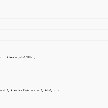
用
n DLL4 Antibody (SAA0165), PE
protein 4, Drosophila Delta homolog 4, Delta4, DLL4