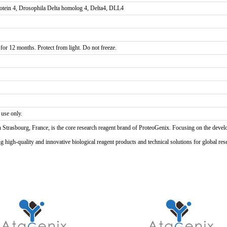
rotein 4, Drosophila Delta homolog 4, Delta4, DLL4
 for 12 months. Protect from light. Do not freeze.
 use only.
n Strasbourg, France, is the core research reagent brand of ProteoGenix. Focusing on the develo
high-quality and innovative biological reagent products and technical solutions for global res