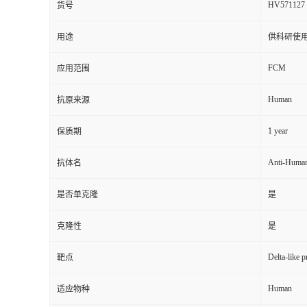
HV571127
货号
用途
供科研使
FCM
应用范围
Human
抗原来源
1 year
保质期
Anti-Huma
抗体名
是否单克隆
是
克隆性
是
Delta-like 
靶点
Human
适应物种