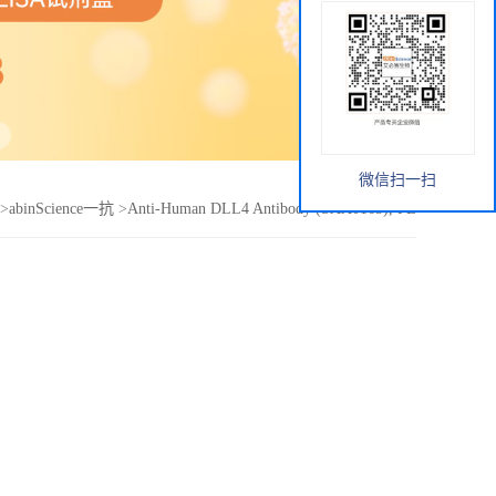
微信扫一扫
>
abinScience一抗
>
Anti-Human DLL4 Antibody (SAA0165), PE