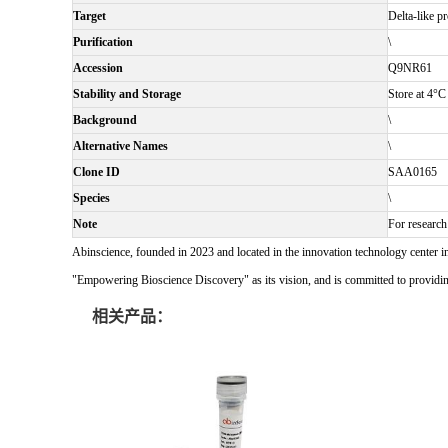
Target
Delta-like p
Purification
\
Accession
Q9NR61
Stability and Storage
Store at 4°C
Background
\
Alternative Names
\
Clone ID
SAA0165
Species
\
Note
For research
Abinscience, founded in 2023 and located in the innovation technology center i
"Empowering Bioscience Discovery" as its vision, and is committed to providing 
相关产品：