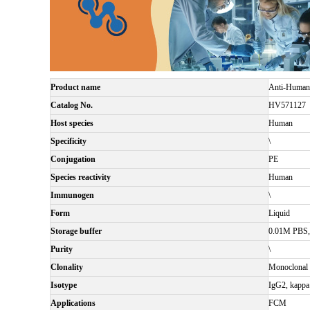
Product name
Anti-Human
Catalog No.
HV571127
Host species
Human
Specificity
\
Conjugation
PE
Species reactivity
Human
Immunogen
\
Form
Liquid
Storage buffer
0.01M PBS, 
Purity
\
Clonality
Monoclonal
Isotype
IgG2, kappa
Applications
FCM