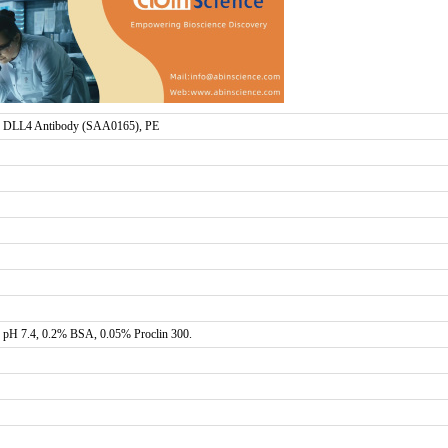
 DLL4 Antibody (SAA0165), PE
pH 7.4, 0.2% BSA, 0.05% Proclin 300.