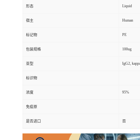
Liquid
形态
Human
宿主
PE
标记物
100ug
包装规格
IgG2, kapp
亚型
标识物
95%
浓度
免疫原
是否进口
否