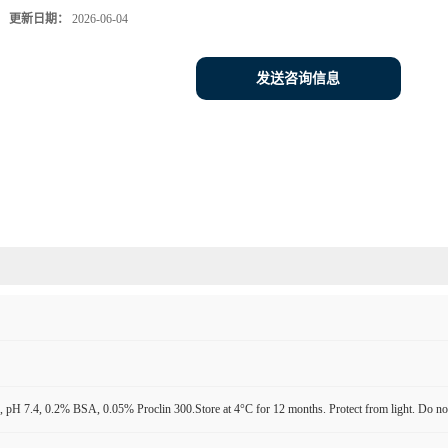
更新日期：
2026-06-04
发送咨询信息
pH 7.4, 0.2% BSA, 0.05% Proclin 300.Store at 4°C for 12 months. Protect from light. Do not