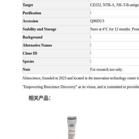
Target
CD352, NTB-A, NK-T-B-antigen
Purification
\
Accession
Q96DU3
Stability and Storage
Store at 4°C for 12 months. Prote
Background
\
Alternative Names
\
Clone ID
\
Species
\
Note
For research use only.
Abinscience, founded in 2023 and located in the innovation technology center i
"Empowering Bioscience Discovery" as its vision, and is committed to providing 
相关产品：