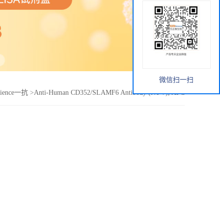
微信扫一扫
cience一抗
>
Anti-Human CD352/SLAMF6 Antibody (NT-7), APC