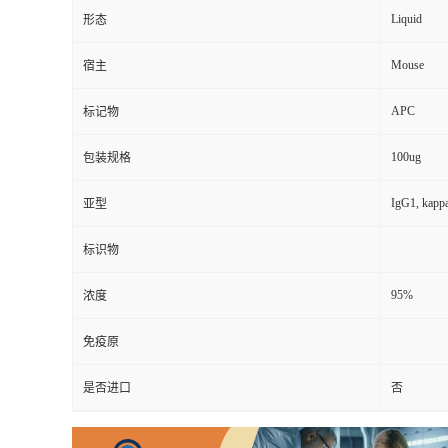
Liquid
形态
Mouse
宿主
APC
标记物
100ug
包装规格
IgG1, kapp
亚型
标识物
95%
浓度
免疫原
是否进口
否