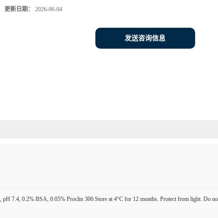
更新日期：
2026-06-04
发送咨询信息
pH 7.4, 0.2% BSA, 0.05% Proclin 300.Store at 4°C for 12 months. Protect from light. Do not