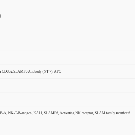
用
n CD352/SLAMF6 Antibody (NT-7), APC
-A, NK-T-B-antigen, KALI, SLAMF6, Activating NK receptor, SLAM family member 6