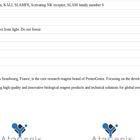
, KALI, SLAMF6, Activating NK receptor, SLAM family member 6
ct from light. Do not freeze.
n Strasbourg, France, is the core research reagent brand of ProteoGenix. Focusing on the develo
high-quality and innovative biological reagent products and technical solutions for global res