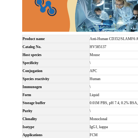
Product name
Anti-Human CD352/SLAMF6 An
Catalog No.
HV585137
Host species
Mouse
Specificity
\
Conjugation
APC
Species reactivity
Human
Immunogen
\
Form
Liquid
Storage buffer
0.01M PBS, pH 7.4, 0.2% BSA, 
Purity
\
Clonality
Monoclonal
Isotype
IgG1, kappa
Applications
FCM