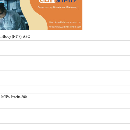
tibody (NT-7), APC
0.05% Proclin 300.