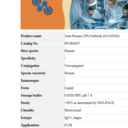
Product name
Anti-Human GP6 Antibody (SAA0163)
Catalog No.
HV664107
Host species
Human
Specificity
\
Conjugation
Unconjugated
Species reactivity
Human
Immunogen
\
Form
Liquid
Storage buffer
0.01M PBS, pH 7.4.
Purity
>95% as determined by SDS-PAGE.
Clonality
Monoclonal
Isotype
IgG1, kappa
Applications
FCM