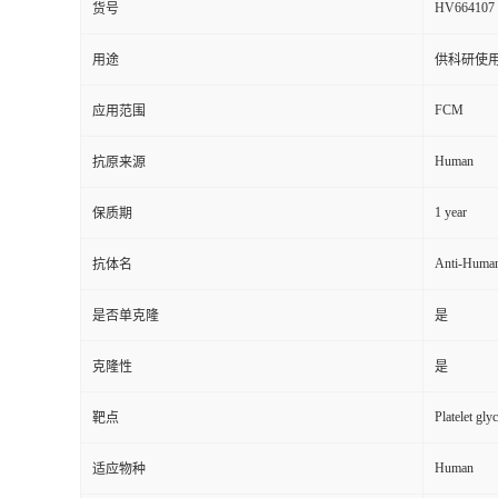
HV664107
货号
用途
供科研使
FCM
应用范围
Human
抗原来源
1 year
保质期
Anti-Huma
抗体名
是否单克隆
是
克隆性
是
Platelet gl
靶点
Human
适应物种