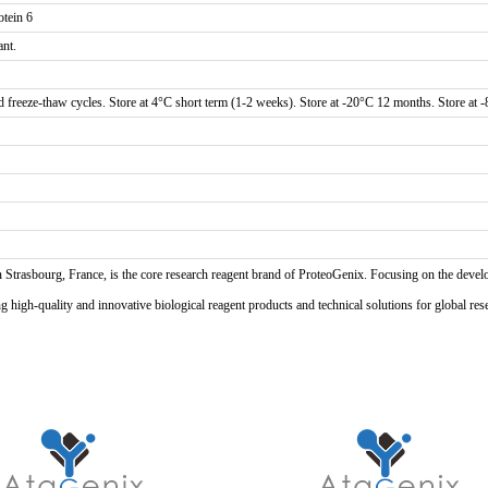
otein 6
ant.
d freeze-thaw cycles. Store at 4°C short term (1-2 weeks). Store at -20°C 12 months. Store at 
n Strasbourg, France, is the core research reagent brand of ProteoGenix. Focusing on the develo
high-quality and innovative biological reagent products and technical solutions for global res