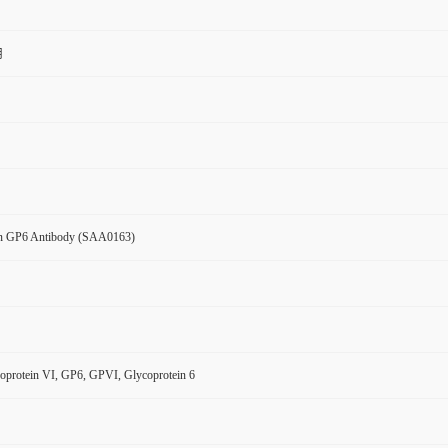
用
n GP6 Antibody (SAA0163)
ycoprotein VI, GP6, GPVI, Glycoprotein 6