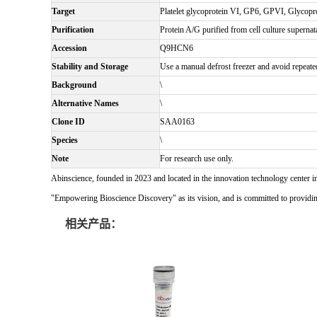
Target
Platelet glycoprotein VI, GP6, GPVI, Glycopr
Purification
Protein A/G purified from cell culture supernat
Accession
Q9HCN6
Stability and Storage
Use a manual defrost freezer and avoid repeate
Background
\
Alternative Names
\
Clone ID
SAA0163
Species
\
Note
For research use only.
Abinscience, founded in 2023 and located in the innovation technology center i
"Empowering Bioscience Discovery" as its vision, and is committed to providing 
相关产品：