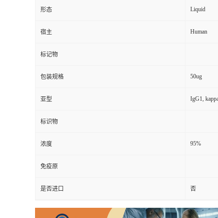
Liquid
形态
Human
宿主
标记物
50ug
包装规格
IgG1, kapp
亚型
标识物
95%
浓度
免疫原
是否进口
否