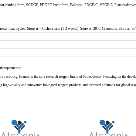
ptor-binding form, SCDGF, PDGFC latent form, Fallotein, PDGF-C, VEGF-E, Platelet-deriv
.
freeze-thaw cycles. Store at 4°C short term (1-2 weeks). Store at -20°C 12 months. Store at -8
 therapeutic use.
n Strasbourg, France, is the core research reagent brand of ProteoGenix. Focusing on the develo
high-quality and innovative biological reagent products and technical solutions for global res