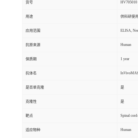
HV705010
货号
用途
供科研使
ELISA, Neut
应用范围
Human
抗原来源
1 year
保质期
InVivoMAb
抗体名
是否单克隆
是
克隆性
是
Spinal cord
靶点
Human
适应物种