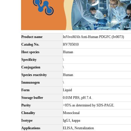
Product name
InVivoMAb Anti-Human PDGFC (Iv0073)
Catalog No.
HV705010
Host species
Human
Specificity
\
Conjugation
\
Species reactivity
Human
Immunogen
\
Form
Liquid
Storage buffer
0.01M PBS, pH 7.4.
Purity
>95% as determined by SDS-PAGE.
Clonality
Monoclonal
Isotype
IgG1, kappa
Applications
ELISA, Neutralization