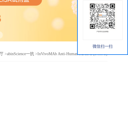
微信扫一扫
厅
>
abinScience一抗
>
InVivoMAb Anti-Human PDGFC (Iv0073)