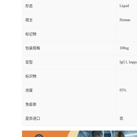
Liquid
形态
Human
宿主
标记物
100ug
包装规格
IgG1, kapp
亚型
标识物
95%
浓度
免疫原
是否进口
否