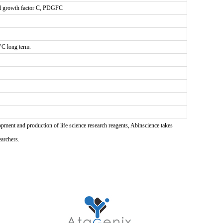
ed growth factor C, PDGFC
0°C long term.
pment and production of life science research reagents, Abinscience takes
earchers.