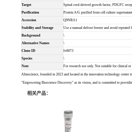
Target
Spinal cord-derived growth factor, PDGFC rece
Purification
Protein A/G purified from cell culture supernatant
Accession
Q9NRA1
Stability and Storage
Use a manual defrost freezer and avoid repeated 
Background
\
Alternative Names
\
Clone ID
Iv0073
Species
\
Note
For research use only. Not suitable for clinical or
Abinscience, founded in 2023 and located in the innovation technology center i
"Empowering Bioscience Discovery" as its vision, and is committed to providing 
相关产品：