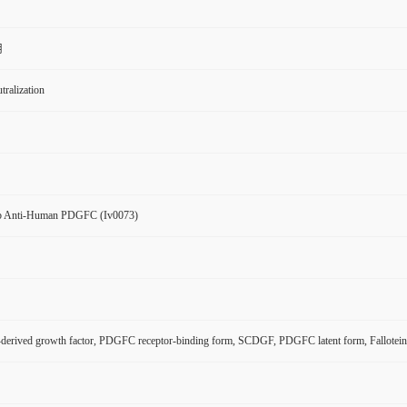
用
ralization
 Anti-Human PDGFC (Iv0073)
-derived growth factor, PDGFC receptor-binding form, SCDGF, PDGFC latent form, Fallote