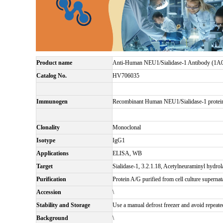
Product name
Anti-Human NEU1/Sialidase-1 Antibody (1A
Catalog No.
HV706035
Immunogen
Recombinant Human NEU1/Sialidase-1 protei
Clonality
Monoclonal
Isotype
IgG1
Applications
ELISA, WB
Target
Sialidase-1, 3.2.1.18, Acetylneuraminyl hydr
Purification
Protein A/G purified from cell culture supernat
Accession
\
Stability and Storage
Use a manual defrost freezer and avoid repeate
Background
\