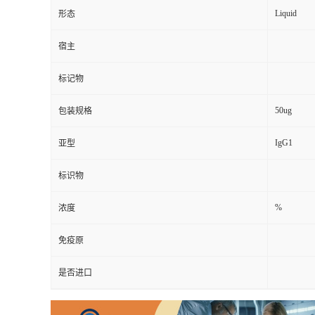
Liquid
形态
宿主
标记物
50ug
包装规格
IgG1
亚型
标识物
%
浓度
免疫原
是否进口