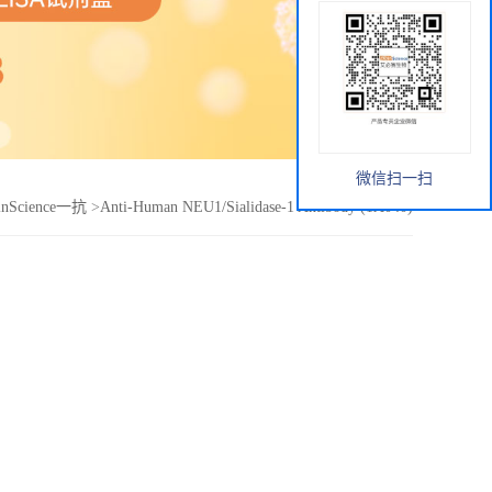
微信扫一扫
inScience一抗
>
Anti-Human NEU1/Sialidase-1 Antibody (1A040)