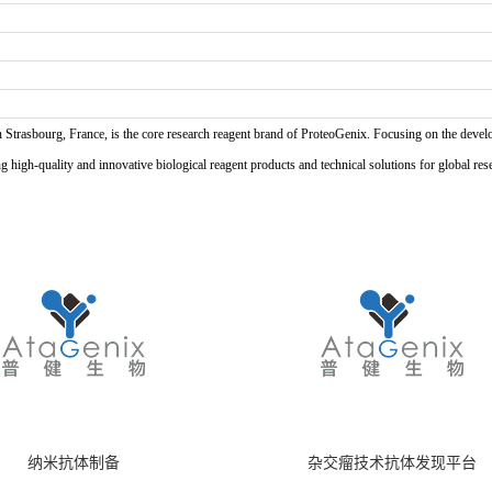
n Strasbourg, France, is the core research reagent brand of ProteoGenix. Focusing on the develo
high-quality and innovative biological reagent products and technical solutions for global res
纳米抗体制备
杂交瘤技术抗体发现平台