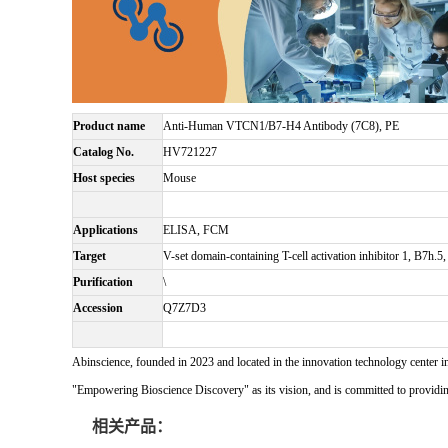
Product name
Anti-Human VTCN1/B7-H4 Antibody (7C8), PE
Catalog No.
HV721227
Host species
Mouse
Applications
ELISA, FCM
Target
V-set domain-containing T-cell activation inhibitor 1, B7
Purification
\
Accession
Q7Z7D3
Abinscience, founded in 2023 and located in the innovation technology center i
"Empowering Bioscience Discovery" as its vision, and is committed to providing 
相关产品：