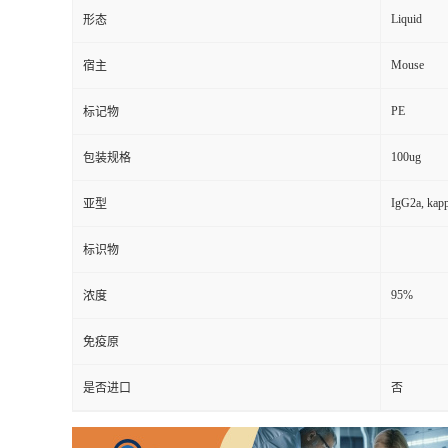
Liquid
形态
Mouse
宿主
PE
标记物
100ug
包装规格
IgG2a, kap
亚型
标识物
95%
浓度
免疫原
是否进口
否