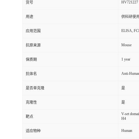
HV721227
货号
用途
供科研使
ELISA, F
应用范围
Mouse
抗原来源
1 year
保质期
Anti-Huma
抗体名
是否单克隆
是
克隆性
是
V-set domai
靶点
H4
Human
适应物种