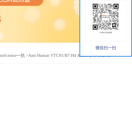
微信扫一扫
binScience一抗
>
Anti-Human VTCN1/B7-H4 Antibody (7C8), PE