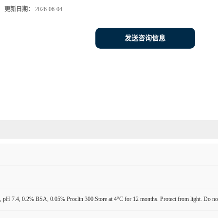
更新日期：
2026-06-04
发送咨询信息
pH 7.4, 0.2% BSA, 0.05% Proclin 300.Store at 4°C for 12 months. Protect from light. Do not