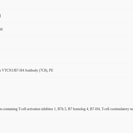
用
CM
n VTCN1/B7-H4 Antibody (7C8), PE
n-containing T-cell activation inhibitor 1, B7h.5, B7 homolog 4, B7-H4, T-cell costimulato