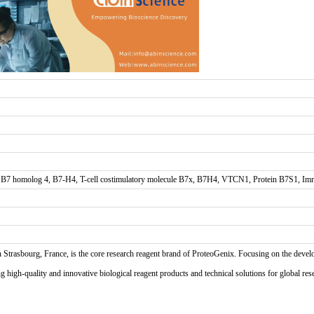
h.5, B7 homolog 4, B7-H4, T-cell costimulatory molecule B7x, B7H4, VTCN1, Protein B7S1, I
n Strasbourg, France, is the core research reagent brand of ProteoGenix. Focusing on the develo
high-quality and innovative biological reagent products and technical solutions for global res