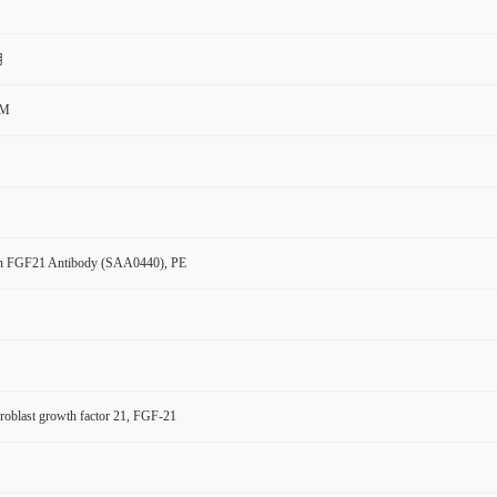
用
CM
n FGF21 Antibody (SAA0440), PE
oblast growth factor 21, FGF-21