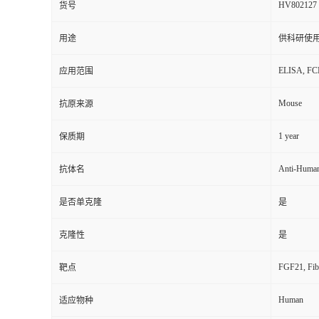
HV802127
货号
用途
供科研使
ELISA, F
应用范围
Mouse
抗原来源
1 year
保质期
Anti-Huma
抗体名
是否单克隆
是
克隆性
是
FGF21, Fibr
靶点
Human
适应物种