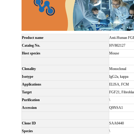
Product name
Anti-Human FGF
Catalog No.
HV802127
Host species
Mouse
Clonality
Monoclonal
Isotype
IgG2a, kappa
Applications
ELISA, FCM
Target
FGF21, Fibroblas
Purification
\
Accession
Q9NSA1
Clone ID
SAA0440
Species
\