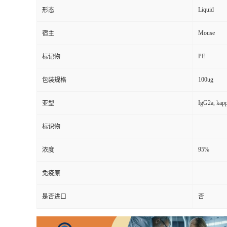
Liquid
形态
Mouse
宿主
PE
标记物
100ug
包装规格
IgG2a, kap
亚型
标识物
95%
浓度
免疫原
是否进口
否