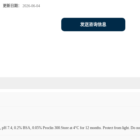
更新日期：
2026-06-04
发送咨询信息
pH 7.4, 0.2% BSA, 0.05% Proclin 300.Store at 4°C for 12 months. Protect from light. Do not