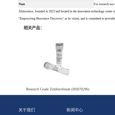
Note
For research use 
Abinscience, founded in 2023 and located in the innovation technology center i
"Empowering Bioscience Discovery" as its vision, and is committed to providing 
相关产品：
Research Grade Zimberelimab (HS870296)
关于我们
新闻中心