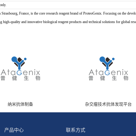
only.
n Strasbourg, France, is the core research reagent brand of ProteoGenix. Focusing on the develo
high-quality and innovative biological reagent products and technical solutions for global res
纳米抗体制备
杂交瘤技术抗体发现平台
产品中心
联系方式