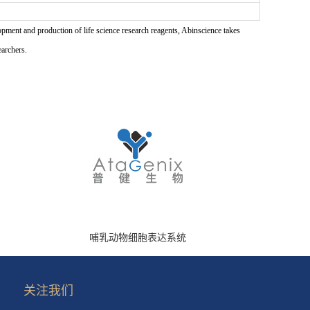
pment and production of life science research reagents, Abinscience takes
earchers.
哺乳动物细胞表达系统
关注我们