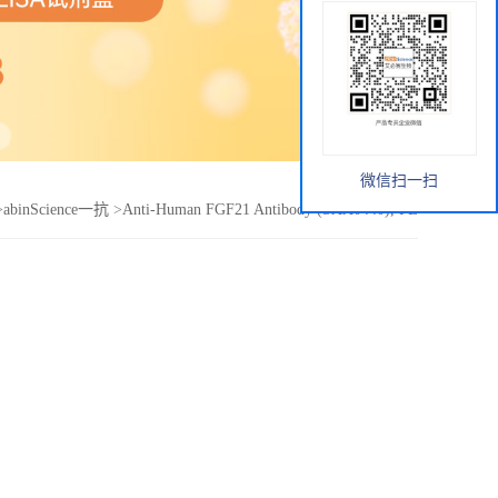
微信扫一扫
>
abinScience一抗
>
Anti-Human FGF21 Antibody (SAA0440), PE