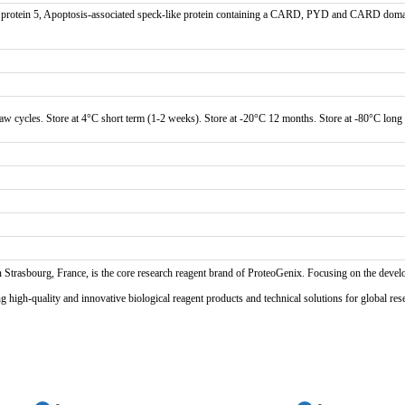
rotein 5, Apoptosis-associated speck-like protein containing a CARD, PYD and CARD doma
haw cycles. Store at 4°C short term (1-2 weeks). Store at -20°C 12 months. Store at -80°C long
n Strasbourg, France, is the core research reagent brand of ProteoGenix. Focusing on the develo
high-quality and innovative biological reagent products and technical solutions for global res