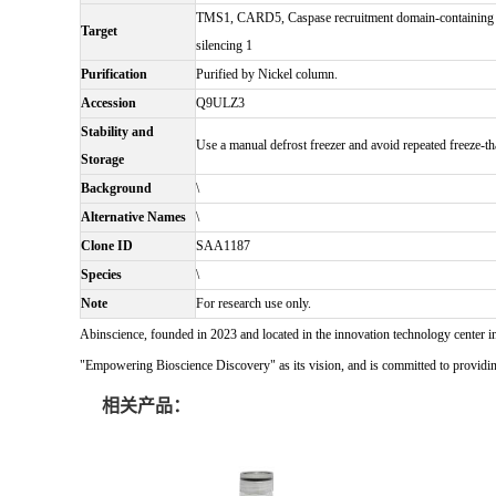
TMS1, CARD5, Caspase recruitment domain-containing p
Target
silencing 1
Purification
Purified by Nickel column.
Accession
Q9ULZ3
Stability and
Use a manual defrost freezer and avoid repeated freeze-t
Storage
Background
\
Alternative Names
\
Clone ID
SAA1187
Species
\
Note
For research use only.
Abinscience, founded in 2023 and located in the innovation technology center i
"Empowering Bioscience Discovery" as its vision, and is committed to providing 
相关产品：