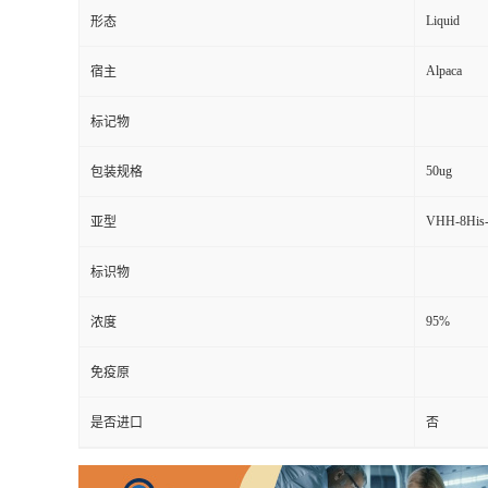
Liquid
形态
Alpaca
宿主
标记物
50ug
包装规格
VHH-8His-
亚型
标识物
95%
浓度
免疫原
是否进口
否