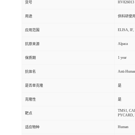
HV826013
货号
用途
供科研使
ELISA, IF, 
应用范围
Alpaca
抗原来源
1 year
保质期
Anti-Hum
抗体名
是否单克隆
是
克隆性
是
TMS1, CARD5
靶点
PYCARD, hA
Human
适应物种