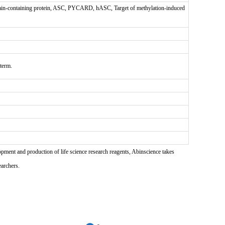
in-containing protein, ASC, PYCARD, hASC, Target of methylation-induced
 term.
pment and production of life science research reagents, Abinscience takes
earchers.