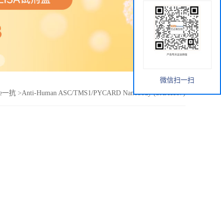
微信扫一扫
nce一抗
>
Anti-Human ASC/TMS1/PYCARD Nanobody (SAA1187)