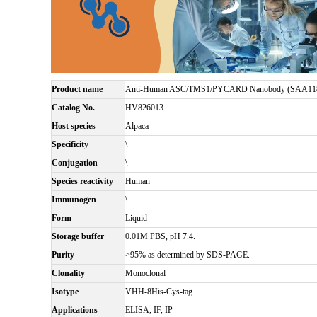
Product name
Anti-Human ASC/TMS1/PYCARD Nanobody (SAA11
Catalog No.
HV826013
Host species
Alpaca
Specificity
\
Conjugation
\
Species reactivity
Human
Immunogen
\
Form
Liquid
Storage buffer
0.01M PBS, pH 7.4.
Purity
>95% as determined by SDS-PAGE.
Clonality
Monoclonal
Isotype
VHH-8His-Cys-tag
Applications
ELISA, IF, IP