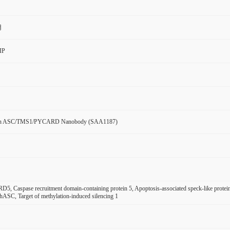
用
IP
an ASC/TMS1/PYCARD Nanobody (SAA1187)
, Caspase recruitment domain-containing protein 5, Apoptosis-associated speck-like pro
SC, Target of methylation-induced silencing 1