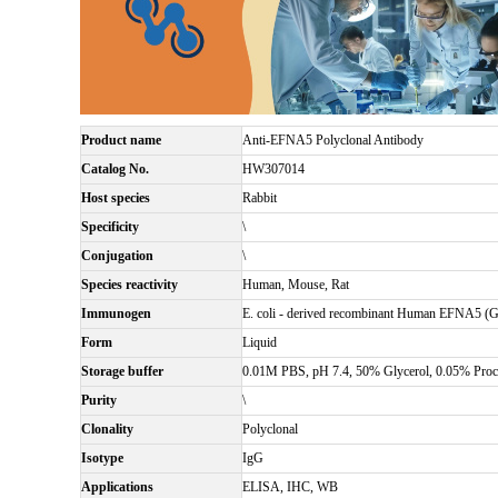
Product name
Anti-EFNA5 Polyclonal Antibody
Catalog No.
HW307014
Host species
Rabbit
Specificity
\
Conjugation
\
Species reactivity
Human, Mouse, Rat
Immunogen
E. coli - derived recombinant Human EFNA5 (
Form
Liquid
Storage buffer
0.01M PBS, pH 7.4, 50% Glycerol, 0.05% Procl
Purity
\
Clonality
Polyclonal
Isotype
IgG
Applications
ELISA, IHC, WB