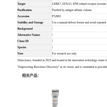
Target
LERK7, EFNA5, EPH-related receptor tyrosine
Purification
Purified by antigen affinity column.
Accession
P52803
Stability and Storage
Use a manual defrost freezer and avoid repeated f
Background
\
Alternative Names
\
Clone ID
\
Species
\
Note
For research use only.
Abinscience, founded in 2023 and located in the innovation technology center i
"Empowering Bioscience Discovery" as its vision, and is committed to providing 
相关产品：