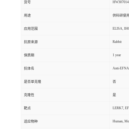
HW307014
货号
用途
供科研使
ELISA, IH
应用范围
Rabbit
抗原来源
1 year
保质期
Anti-EFNA5
抗体名
是否单克隆
否
克隆性
是
LERK7, EFN
靶点
Human, Mou
适应物种