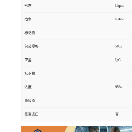
Liquid
形态
Rabbit
宿主
标记物
50ug
包装规格
IgG
亚型
标识物
95%
浓度
免疫原
是否进口
否