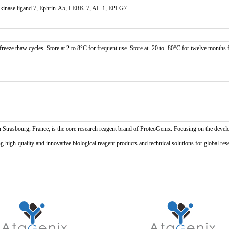
 kinase ligand 7, Ephrin-A5, LERK-7, AL-1, EPLG7
reeze thaw cycles. Store at 2 to 8°C for frequent use. Store at -20 to -80°C for twelve months f
n Strasbourg, France, is the core research reagent brand of ProteoGenix. Focusing on the develo
high-quality and innovative biological reagent products and technical solutions for global res