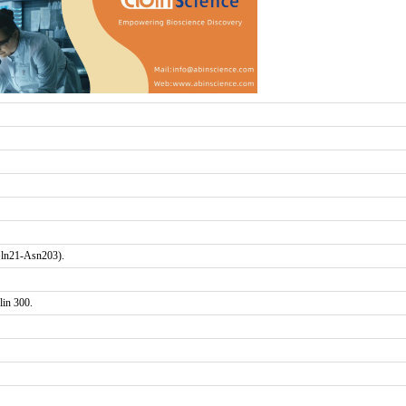
Gln21-Asn203).
in 300.