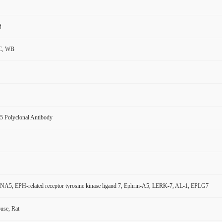
用
C, WB
 Polyclonal Antibody
A5, EPH-related receptor tyrosine kinase ligand 7, Ephrin-A5, LERK-7, AL-1, EPLG7
se, Rat