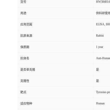
HW384014
货号
用途
供科研使
ELISA, IH
应用范围
Rabbit
抗原来源
1 year
保质期
Anti-Human
抗体名
是否单克隆
是
克隆性
是
Tyrosine-pr
靶点
Human
适应物种