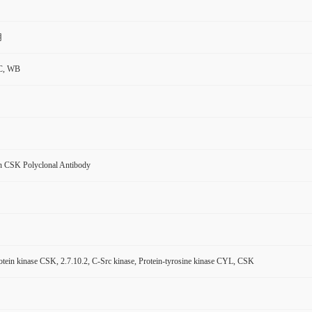
用
C, WB
 CSK Polyclonal Antibody
otein kinase CSK, 2.7.10.2, C-Src kinase, Protein-tyrosine kinase CYL, CSK