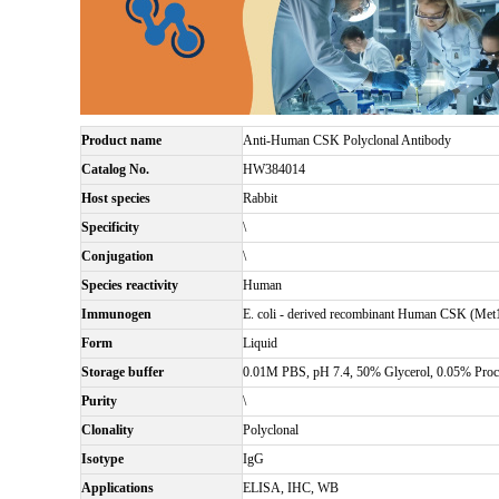
Product name
Anti-Human CSK Polyclonal Antibody
Catalog No.
HW384014
Host species
Rabbit
Specificity
\
Conjugation
\
Species reactivity
Human
Immunogen
E. coli - derived recombinant Human CSK (Met
Form
Liquid
Storage buffer
0.01M PBS, pH 7.4, 50% Glycerol, 0.05% Procl
Purity
\
Clonality
Polyclonal
Isotype
IgG
Applications
ELISA, IHC, WB