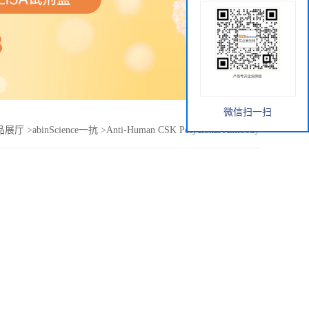
微信扫一扫
品展厅
>
abinScience一抗
>
Anti-Human CSK Polyclonal Antibody