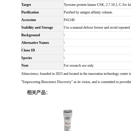
Target
Tyrosine-protein kinase CSK, 2.7.10.2, C-Src k
Purification
Purified by antigen affinity column.
Accession
P41240
Stability and Storage
Use a manual defrost freezer and avoid repeated f
Background
\
Alternative Names
\
Clone ID
\
Species
\
Note
For research use only.
Abinscience, founded in 2023 and located in the innovation technology center i
"Empowering Bioscience Discovery" as its vision, and is committed to providing 
相关产品：