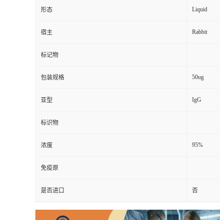
Liquid
形态
Rabbit
宿主
标记物
50ug
包装规格
IgG
亚型
标识物
95%
浓度
免疫原
是否进口
否