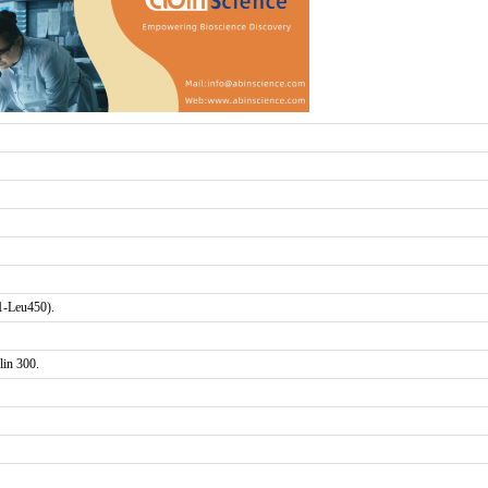
1-Leu450).
in 300.