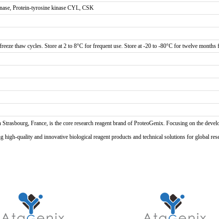
inase, Protein-tyrosine kinase CYL, CSK
reeze thaw cycles. Store at 2 to 8°C for frequent use. Store at -20 to -80°C for twelve months f
n Strasbourg, France, is the core research reagent brand of ProteoGenix. Focusing on the develo
high-quality and innovative biological reagent products and technical solutions for global res