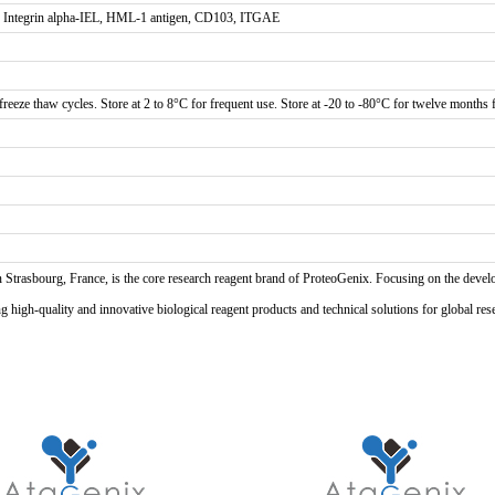
E, Integrin alpha-IEL, HML-1 antigen, CD103, ITGAE
reeze thaw cycles. Store at 2 to 8°C for frequent use. Store at -20 to -80°C for twelve months f
n Strasbourg, France, is the core research reagent brand of ProteoGenix. Focusing on the develo
high-quality and innovative biological reagent products and technical solutions for global res