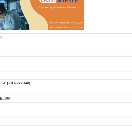
dy
TGAE (Val37-Asn140).
in 300.