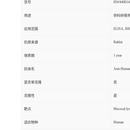
HW449014
货号
用途
供科研使
ELISA, IH
应用范围
Rabbit
抗原来源
1 year
保质期
Anti-Human
抗体名
是否单克隆
否
克隆性
是
Mucosal lym
靶点
Human
适应物种