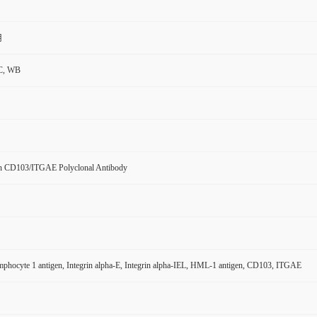
用
C, WB
 CD103/ITGAE Polyclonal Antibody
phocyte 1 antigen, Integrin alpha-E, Integrin alpha-IEL, HML-1 antigen, CD103, ITGAE