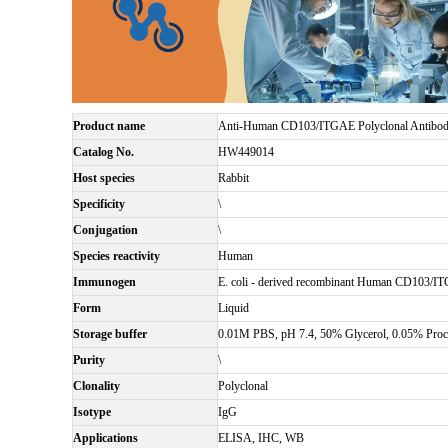
Product name
Anti-Human CD103/ITGAE Polyclonal Antibo
Catalog No.
HW449014
Host species
Rabbit
Specificity
\
Conjugation
\
Species reactivity
Human
Immunogen
E. coli - derived recombinant Human CD103/I
Form
Liquid
Storage buffer
0.01M PBS, pH 7.4, 50% Glycerol, 0.05% Procl
Purity
\
Clonality
Polyclonal
Isotype
IgG
Applications
ELISA, IHC, WB