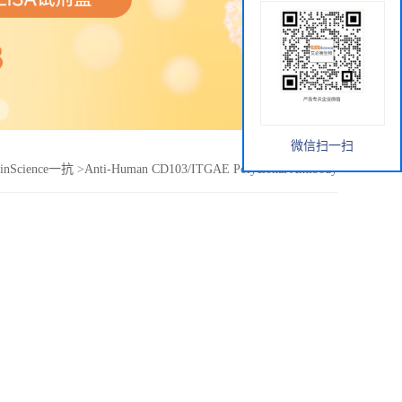
微信扫一扫
binScience一抗
>
Anti-Human CD103/ITGAE Polyclonal Antibody