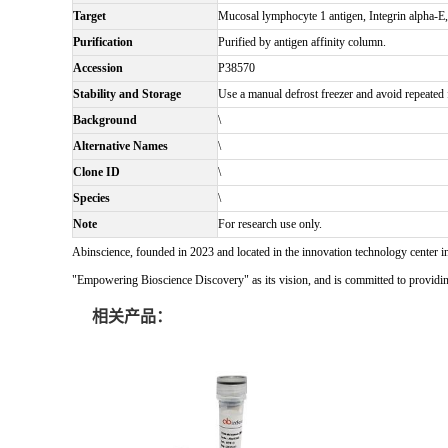
Target
Mucosal lymphocyte 1 antigen, Integrin alpha-
Purification
Purified by antigen affinity column.
Accession
P38570
Stability and Storage
Use a manual defrost freezer and avoid repeated f
Background
\
Alternative Names
\
Clone ID
\
Species
\
Note
For research use only.
Abinscience, founded in 2023 and located in the innovation technology center i
"Empowering Bioscience Discovery" as its vision, and is committed to providing 
相关产品：