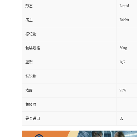
Liquid
形态
Rabbit
宿主
标记物
50ug
包装规格
IgG
亚型
标识物
95%
浓度
免疫原
是否进口
否