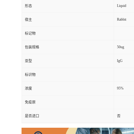
Liquid
形态
Rabbit
宿主
标记物
50ug
包装规格
IgG
亚型
标识物
95%
浓度
免疫原
是否进口
否