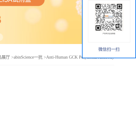
微信扫一扫
品展厅
>
abinScience一抗
>
Anti-Human GCK Polyclonal Antibody