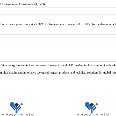
V, Glucokinase, Hexokinase-D, GCK
reeze thaw cycles. Store at 2 to 8°C for frequent use. Store at -20 to -80°C for twelve months f
n Strasbourg, France, is the core research reagent brand of ProteoGenix. Focusing on the develo
high-quality and innovative biological reagent products and technical solutions for global res