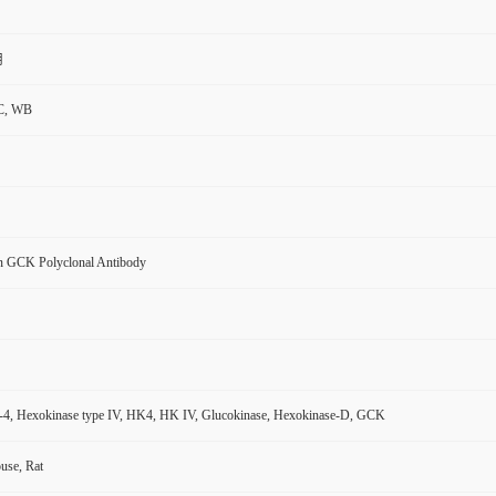
用
C, WB
 GCK Polyclonal Antibody
-4, Hexokinase type IV, HK4, HK IV, Glucokinase, Hexokinase-D, GCK
se, Rat