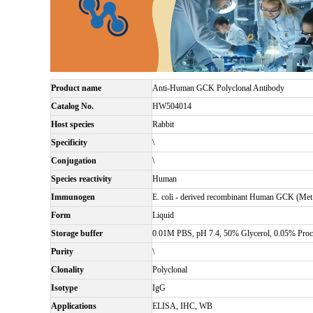
Product name
Anti-Human GCK Polyclonal Antibody
Catalog No.
HW504014
Host species
Rabbit
Specificity
\
Conjugation
\
Species reactivity
Human
Immunogen
E. coli - derived recombinant Human GCK (Met
Form
Liquid
Storage buffer
0.01M PBS, pH 7.4, 50% Glycerol, 0.05% Procl
Purity
\
Clonality
Polyclonal
Isotype
IgG
Applications
ELISA, IHC, WB