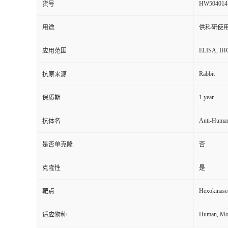
HW504014
货号
用途
供科研使
ELISA, IH
应用范围
Rabbit
抗原来源
1 year
保质期
Anti-Human
抗体名
是否单克隆
否
克隆性
是
Hexokinase
靶点
Human, Mou
适应物种