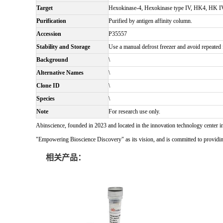
Target
Hexokinase-4, Hexokinase type IV, HK4, HK I
Purification
Purified by antigen affinity column.
Accession
P35557
Stability and Storage
Use a manual defrost freezer and avoid repeated f
Background
\
Alternative Names
\
Clone ID
\
Species
\
Note
For research use only.
Abinscience, founded in 2023 and located in the innovation technology center i
"Empowering Bioscience Discovery" as its vision, and is committed to providing 
相关产品：