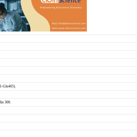
1-Gln465).
in 300.