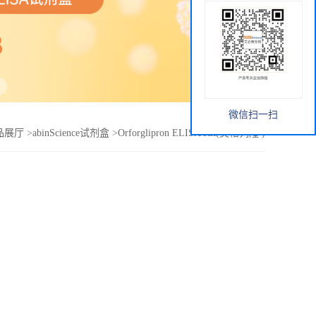
微信扫一扫
品展厅
>
abinScience试剂盒
>
Orforglipron ELISA Kit(奥格列隆 )