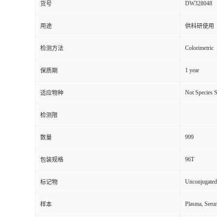
DW328048
货号
用途
供科研使用
Colorimetric
检测方法
1 year
保质期
Not Species S
适应物种
检测限
999
数量
96T
包装规格
Unconjugated
标记物
Plasma, Seru
样本