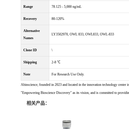
Range
78.125 - 5,000 ng/mL
Recovery
80-120%
Alternative
LY3502970, OWL 833, OWL833, OWL-833
Names
Clone ID
\
Shipping
2-8 ℃
Note
For Research Use Only.
Abinscience, founded in 2023 and located in the innovation technology center i
"Empowering Bioscience Discovery" as its vision, and is committed to providing 
相关产品：