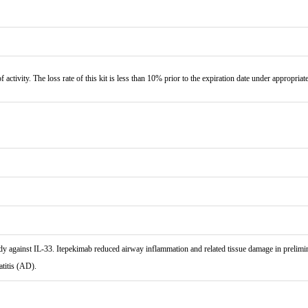
f activity. The loss rate of this kit is less than 10% prior to the expiration date under appropriat
gainst IL-33. Itepekimab reduced airway inflammation and related tissue damage in preliminary
titis (AD).