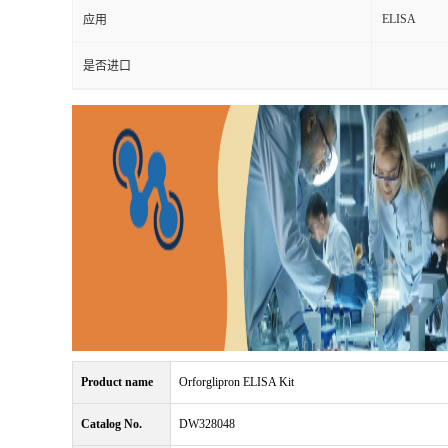
ELISA
应用
是否进口
Product name
Orforglipron ELISA Kit
Catalog No.
DW328048