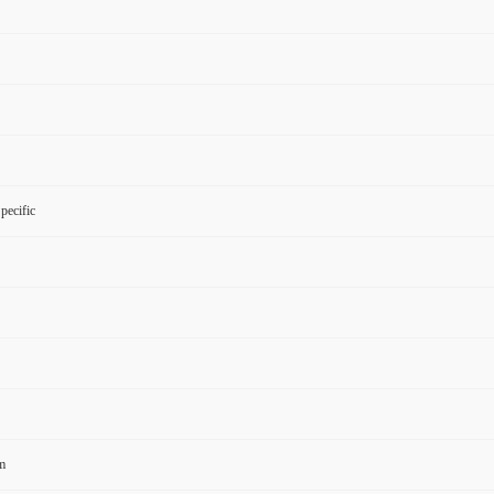
pecific
m