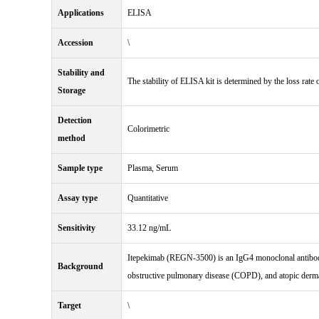
Applications
ELISA
Accession
\
Stability and
The stability of ELISA kit is determined by the loss rate o
Storage
Detection
Colorimetric
method
Sample type
Plasma, Serum
Assay type
Quantitative
Sensitivity
33.12 ng/mL
Itepekimab (REGN-3500) is an IgG4 monoclonal antibody a
Background
obstructive pulmonary disease (COPD), and atopic derma
Target
\