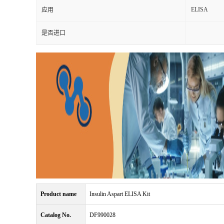
ELISA
应用
是否进口
Product name
Insulin Aspart ELISA Kit
Catalog No.
DF990028