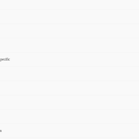
pecific
m