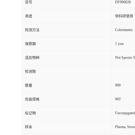
DF990028
货号
用途
供科研使用
Colorimetric
检测方法
1 year
保质期
Not Species S
适应物种
检测限
999
数量
96T
包装规格
Unconjugated
标记物
Plasma, Seru
样本