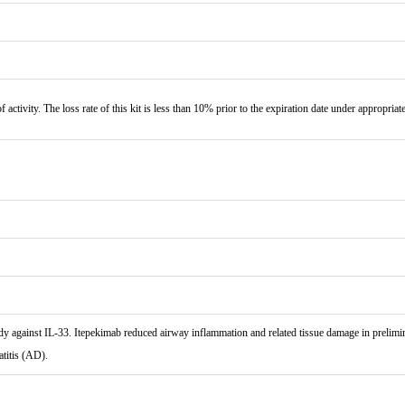
f activity. The loss rate of this kit is less than 10% prior to the expiration date under appropriat
gainst IL-33. Itepekimab reduced airway inflammation and related tissue damage in preliminary
titis (AD).