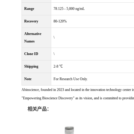
Range
78.125 - 5,000 ng/mL
Recovery
80-120%
Alternative
\
Names
Clone ID
\
Shipping
2-8 ℃
Note
For Research Use Only.
Abinscience, founded in 2023 and located in the innovation technology center i
"Empowering Bioscience Discovery" as its vision, and is committed to providing 
相关产品：