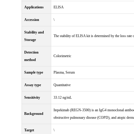
Applications
ELISA
Accession
\
Stability and
The stability of ELISA kit is determined by the loss rate o
Storage
Detection
Colorimetric
method
Sample type
Plasma, Serum
Assay type
Quantitative
Sensitivity
33.12 ng/mL
Itepekimab (REGN-3500) is an IgG4 monoclonal antibody a
Background
obstructive pulmonary disease (COPD), and atopic derma
Target
\