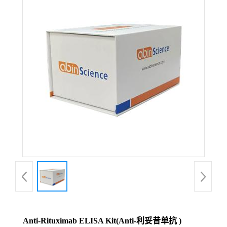
Anti-Rituximab ELISA Kit(Anti-利妥昔单抗 )