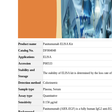
Product name
Panitumumab ELISA Kit
Catalog No.
DF004048
Applications
ELISA
Accession
P00533
Stability and
The stability of ELISA kit is determined by the loss rate of 
Storage
Detection method
Colorimetric
Sample type
Plasma, Serum
Assay type
Quantitative
Sensitivity
0.156 μg/ml
Panitumumab (ABX-EGF) is a fully human IgG2 anti-EGFR m
Background