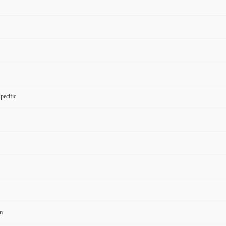
pecific
m