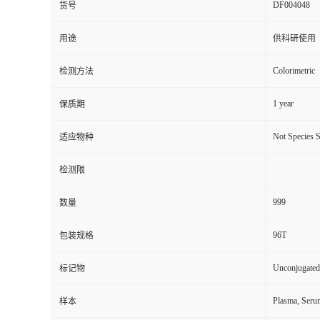
DF004048
货号
用途
供科研使用
Colorimetric
检测方法
1 year
保质期
Not Species S
适应物种
检测限
999
数量
96T
包装规格
Unconjugated
标记物
Plasma, Seru
样本