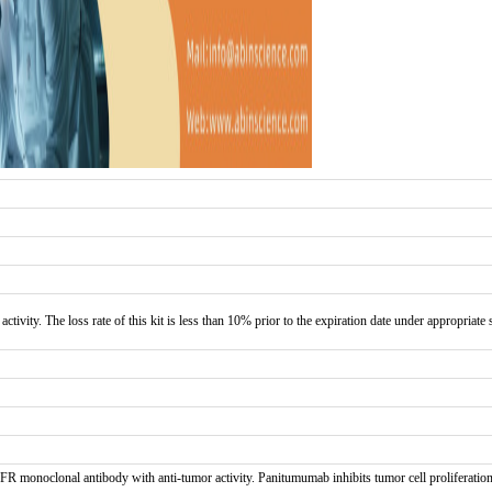
activity. The loss rate of this kit is less than 10% prior to the expiration date under appropriate
onoclonal antibody with anti-tumor activity. Panitumumab inhibits tumor cell proliferation,