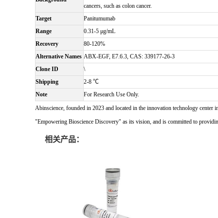
cancers, such as colon cancer.
Target
Panitumumab
Range
0.31-5 μg/mL
Recovery
80-120%
Alternative Names
ABX-EGF, E7.6.3, CAS: 339177-26-3
Clone ID
\
Shipping
2-8 ℃
Note
For Research Use Only.
Abinscience, founded in 2023 and located in the innovation technology center i
"Empowering Bioscience Discovery" as its vision, and is committed to providing 
相关产品：