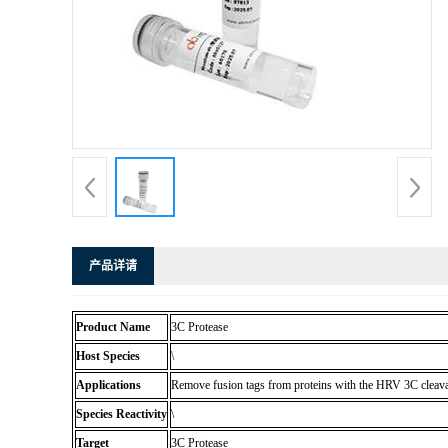
产品详请
Product Name
3C Protease
Host Species
\
Applications
Remove fusion tags from proteins with the HRV 3C cle
Species Reactivity
\
Target
3C Protease