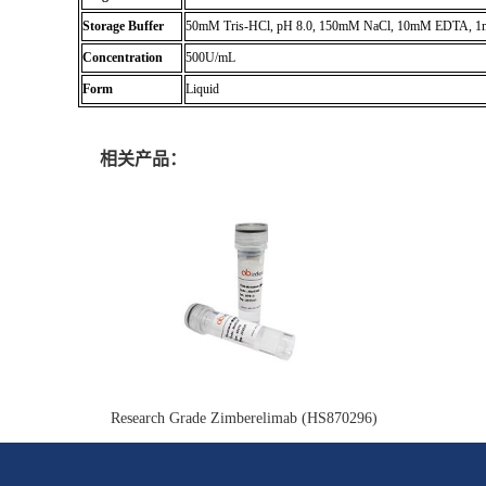
Storage Buffer
50mM Tris-HCl, pH 8.0, 150mM NaCl, 10mM EDTA, 1
Concentration
500U/mL
Form
Liquid
相关产品：
Research Grade Zimberelimab (HS870296)