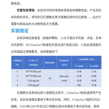
量免疫。
双重免疫增强：
本佐剂可同时增强体液免疫和细胞免疫。产生的抗
体持续时间长，诱导的记忆细胞在再次接触抗原时反应更强——这对于
需要长期采血的大动物免疫尤为重要。
实验验证
采用多种抗原类型（病毒样颗粒、小分子蛋白半抗原、多肽、亚单
®
位抗原等）与UTiterFast
快速佐剂混合进行免疫试验，小鼠血清滴度均
达到或超过预期要求，具体数据如下：
®
在猪肺炎支原体抗原小鼠模型试验中，UTiterFast
组快速诱导产生
®
抗体，且抗体滴度显著高于弗氏佐剂组。同时，UTiterFast
组的记忆B
细胞、CD4?和CD8?中央记忆T细胞比例均显著高于弗氏佐剂组，表明