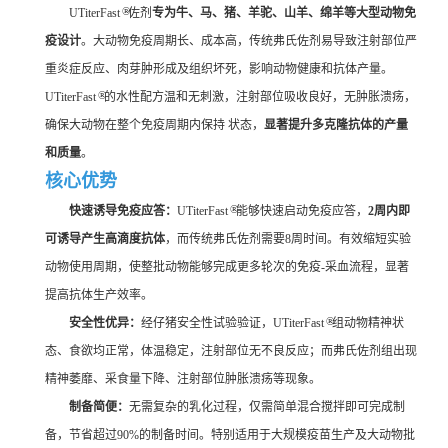
®
UTiterFast
佐剂
专为牛、马、猪、羊驼、山羊、绵羊等大型动物免
疫设计
。大动物免疫周期长、成本高，传统弗氏佐剂易导致注射部位严
重炎症反应、肉芽肿形成及组织坏死，影响动物健康和抗体产量。
®
UTiterFast
的水性配方温和无刺激，注射部位吸收良好，无肿胀溃疡，
确保大动物在整个免疫周期内保持 状态，
显著提升多克隆抗体的产量
和质量
。
核心优势
®
快速诱导免疫应答：
UTiterFast
能够快速启动免疫应答，
2周内即
可诱导产生高滴度抗体
，而传统弗氏佐剂需要8周时间。有效缩短实验
动物使用周期，使整批动物能够完成更多轮次的免疫-采血流程，显著
提高抗体生产效率。
®
安全性优异：
经仔猪安全性试验验证，UTiterFast
组动物精神状
态、食欲均正常，体温稳定，注射部位无不良反应；而弗氏佐剂组出现
精神萎靡、采食量下降、注射部位肿胀溃疡等现象。
制备简便：
无需复杂的乳化过程，仅需简单混合搅拌即可完成制
备，节省超过90%的制备时间。特别适用于大规模疫苗生产及大动物批