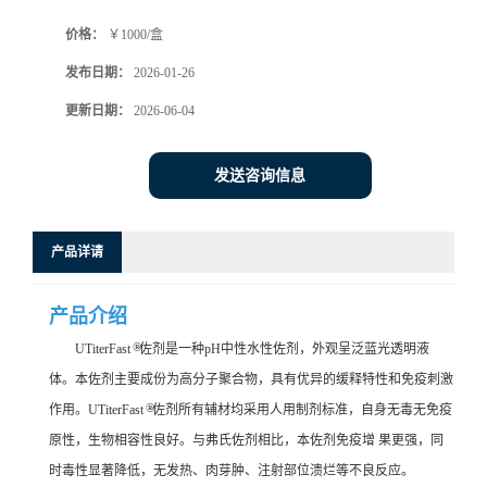
价格：
￥1000/盒
发布日期：
2026-01-26
更新日期：
2026-06-04
发送咨询信息
产品详请
产品介绍
®
UTiterFast
佐剂是一种pH中性水性佐剂，外观呈泛蓝光透明液
体。本佐剂主要成份为高分子聚合物，具有优异的缓释特性和免疫刺激
®
作用。UTiterFast
佐剂所有辅材均采用人用制剂标准，自身无毒无免疫
原性，生物相容性良好。与弗氏佐剂相比，本佐剂免疫增 果更强，同
时毒性显著降低，无发热、肉芽肿、注射部位溃烂等不良反应。