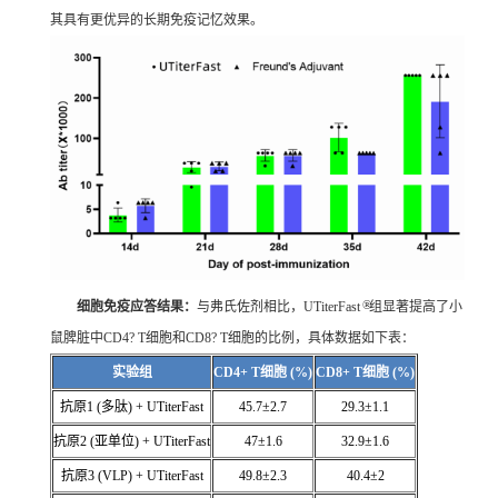
其具有更优异的长期免疫记忆效果。
®
细胞免疫应答结果：
与弗氏佐剂相比，UTiterFast
组显著提高了小
鼠脾脏中CD4? T细胞和CD8? T细胞的比例，具体数据如下表：
实验组
CD4+ T细胞 (%)
CD8+ T细胞 (%)
抗原1 (多肽) + UTiterFast
45.7±2.7
29.3±1.1
抗原2 (亚单位) + UTiterFast
47±1.6
32.9±1.6
抗原3 (VLP) + UTiterFast
49.8±2.3
40.4±2