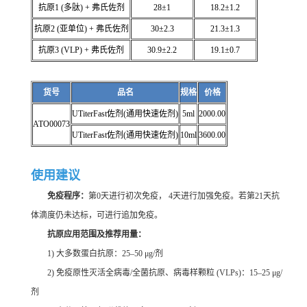
抗原1 (多肽) + 弗氏佐剂
28±1
18.2±1.2
抗原2 (亚单位) + 弗氏佐剂
30±2.3
21.3±1.3
抗原3 (VLP) + 弗氏佐剂
30.9±2.2
19.1±0.7
货号
品名
规格
价格
UTiterFast佐剂(通用快速佐剂)
5ml
2000.00
ATO00073
UTiterFast佐剂(通用快速佐剂)
10ml
3600.00
使用建议
免疫程序：
第0天进行初次免疫， 4天进行加强免疫。若第21天抗
体滴度仍未达标，可进行追加免疫。
抗原应用范围及推荐用量：
1) 大多数蛋白抗原：25–50 μg/剂
2) 免疫原性灭活全病毒/全菌抗原、病毒样颗粒 (VLPs)：15–25 μg/
剂