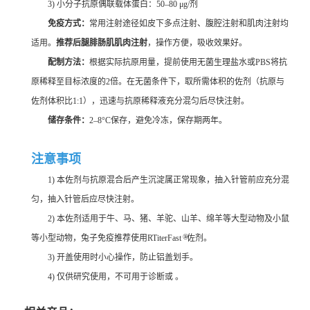
3) 小分子抗原偶联载体蛋白：50–80 μg/剂
免疫方式：
常用注射途径如皮下多点注射、腹腔注射和肌肉注射均
适用。
推荐后腿腓肠肌肌肉注射
，操作方便，吸收效果好。
配制方法：
根据实际抗原用量，提前使用无菌生理盐水或PBS将抗
原稀释至目标浓度的2倍。在无菌条件下，取所需体积的佐剂（抗原与
佐剂体积比1:1），迅速与抗原稀释液充分混匀后尽快注射。
储存条件：
2–8°C保存，避免冷冻，保存期两年。
注意事项
1) 本佐剂与抗原混合后产生沉淀属正常现象，抽入针管前应充分混
匀，抽入针管后应尽快注射。
2) 本佐剂适用于牛、马、猪、羊驼、山羊、绵羊等大型动物及小鼠
®
等小型动物，兔子免疫推荐使用RTiterFast
佐剂。
3) 开盖使用时小心操作，防止铝盖划手。
4) 仅供研究使用，不可用于诊断或 。