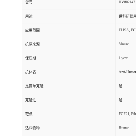
HV802147
货号
用途
供科研使
ELISA, F
应用范围
Mouse
抗原来源
1 year
保质期
Anti-Huma
抗体名
是否单克隆
是
克隆性
是
FGF21, Fibr
靶点
Human
适应物种