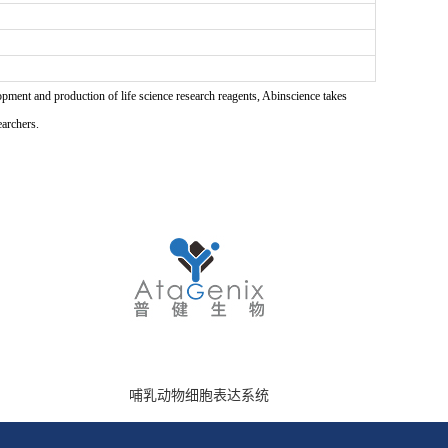
pment and production of life science research reagents, Abinscience takes
earchers.
哺乳动物细胞表达系统