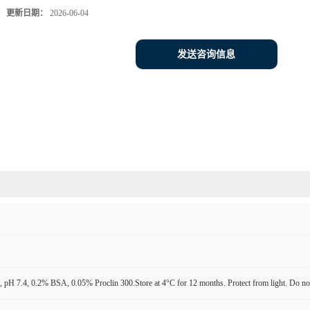
更新日期：
2026-06-04
发送咨询信息
pH 7.4, 0.2% BSA, 0.05% Proclin 300.Store at 4°C for 12 months. Protect from light. Do not