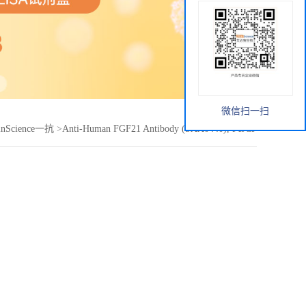
微信扫一扫
inScience一抗
>
Anti-Human FGF21 Antibody (SAA0440), PerCP