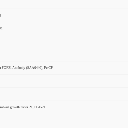
用
CM
n FGF21 Antibody (SAA0440), PerCP
oblast growth factor 21, FGF-21