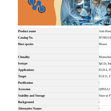
Product name
Anti-Hum
Catalog No.
HV80214
Host species
Mouse
Clonality
Monoclon
Isotype
IgG2a, ka
Applications
ELISA, 
Target
FGF21, Fi
Purification
\
Accession
Q9NSA1
Stability and Storage
Store at 4
Background
\
Alternative Names
\