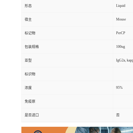
Liquid
形态
Mouse
宿主
PerCP
标记物
100ug
包装规格
IgG2a, kap
亚型
标识物
95%
浓度
免疫原
是否进口
否