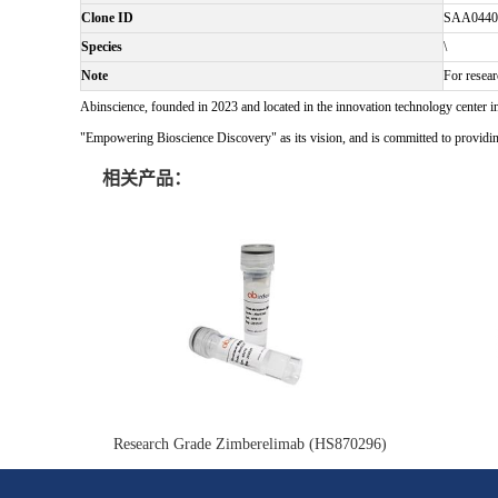
Clone ID
SAA0440
Species
\
Note
For resear
Abinscience, founded in 2023 and located in the innovation technology center i
"Empowering Bioscience Discovery" as its vision, and is committed to providing 
相关产品：
Research Grade Zimberelimab (HS870296)