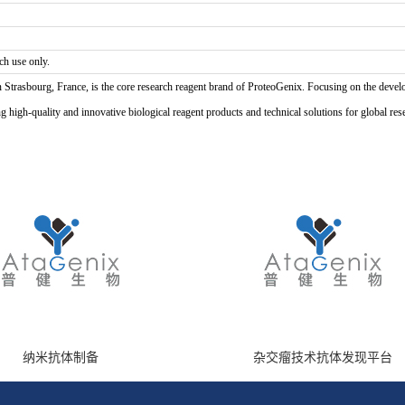
ch use only.
n Strasbourg, France, is the core research reagent brand of ProteoGenix. Focusing on the develo
high-quality and innovative biological reagent products and technical solutions for global res
纳米抗体制备
杂交瘤技术抗体发现平台