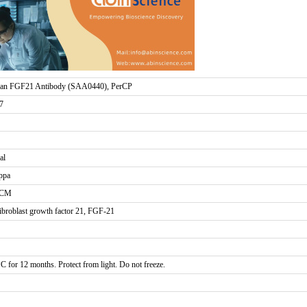
an FGF21 Antibody (SAA0440), PerCP
7
al
ppa
FCM
broblast growth factor 21, FGF-21
°C for 12 months. Protect from light. Do not freeze.