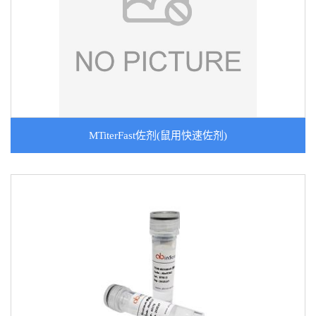
MTiterFast佐剂(鼠用快速佐剂)