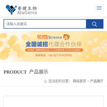
PRODUCT
产品展示
您当前的位置：
网站首页
>
产品展厅