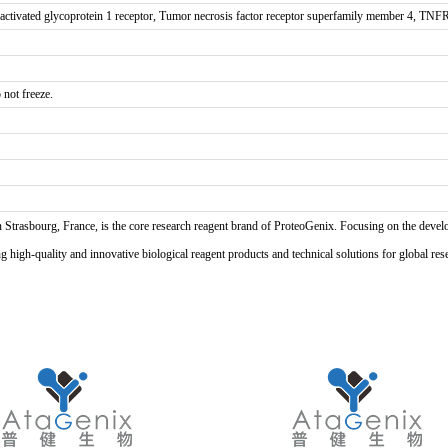
ctivated glycoprotein 1 receptor, Tumor necrosis factor receptor superfamily member 4, T
 not freeze.
n Strasbourg, France, is the core research reagent brand of ProteoGenix. Focusing on the develo
high-quality and innovative biological reagent products and technical solutions for global res