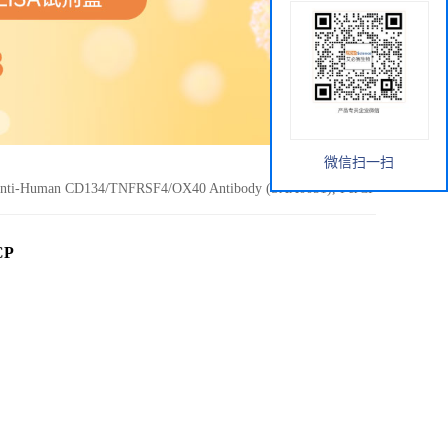
微信扫一扫
nti-Human CD134/TNFRSF4/OX40 Antibody (SAA0051), PerCP
CP