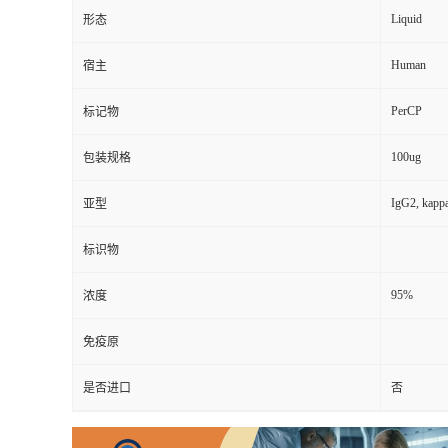
Liquid
形态
Human
宿主
PerCP
标记物
100ug
包装规格
IgG2, kapp
亚型
标识物
95%
浓度
免疫原
是否进口
否