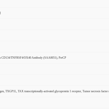
用
n CD134/TNFRSF4/OX40 Antibody (SAA0051), PerCP
en, TXGP1L, TAX transcriptionally-activated glycoprotein 1 receptor, Tumor necrosis fac