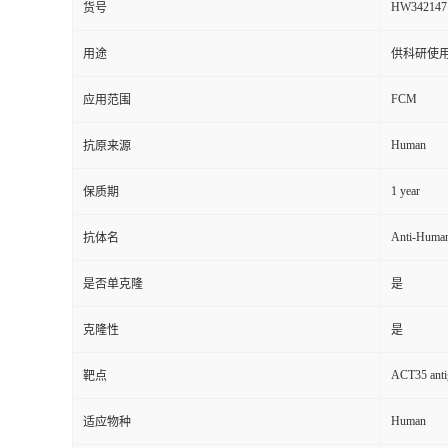
HW342147
货号
用途
供科研使
FCM
应用范围
Human
抗原来源
1 year
保质期
Anti-Huma
抗体名
是否单克隆
是
克隆性
是
ACT35 antig
靶点
Human
适应物种