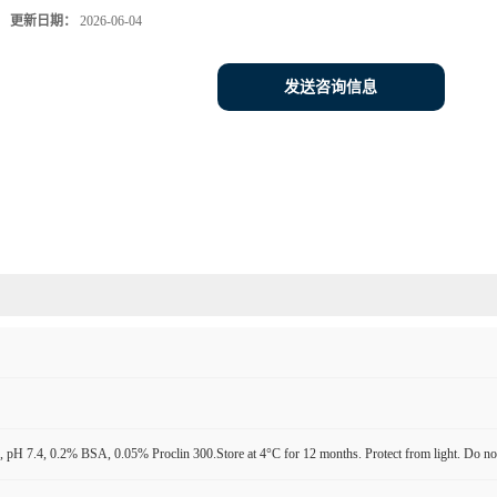
更新日期：
2026-06-04
发送咨询信息
pH 7.4, 0.2% BSA, 0.05% Proclin 300.Store at 4°C for 12 months. Protect from light. Do not