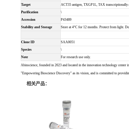
Target
ACT35 antigen, TXGP1L, TAX transcriptionally-a
Purification
\
Accession
P43489
Stability and Storage
Store at 4°C for 12 months. Protect from light. Do
Clone ID
SAA0051
Species
\
Note
For research use only.
Abinscience, founded in 2023 and located in the innovation technology center i
"Empowering Bioscience Discovery" as its vision, and is committed to providing 
相关产品：