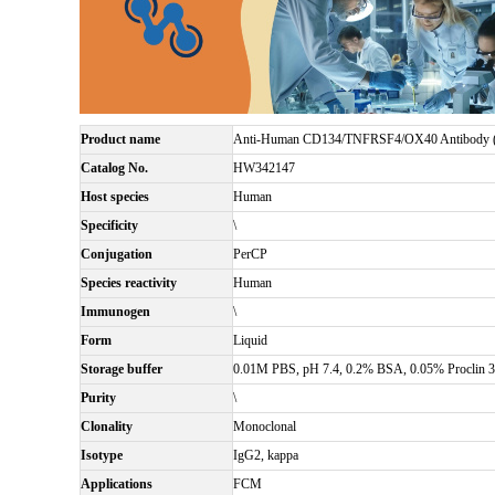
Product name
Anti-Human CD134/TNFRSF4/OX40 Antibody 
Catalog No.
HW342147
Host species
Human
Specificity
\
Conjugation
PerCP
Species reactivity
Human
Immunogen
\
Form
Liquid
Storage buffer
0.01M PBS, pH 7.4, 0.2% BSA, 0.05% Proclin 3
Purity
\
Clonality
Monoclonal
Isotype
IgG2, kappa
Applications
FCM