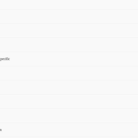
pecific
m