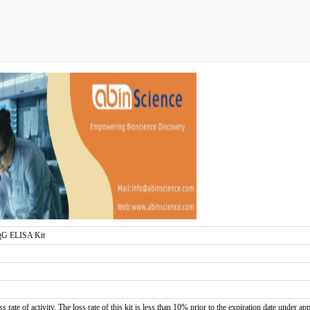
IgG ELISA Kit
s rate of activity. The loss rate of this kit is less than 10% prior to the expiration date under ap