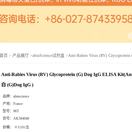
首页
>
产品展厅
>
abinScience试剂盒
>
Anti-Rabies Virus (RV) Glycoprot
Anti-Rabies Virus (RV) Glycoprotein (G) Dog IgG ELISA Ki
白 (G)Dog IgG )
品牌：
abinscience
产地：
France
型号：
96T
货号：
AK584048
价格：
￥8388/盒