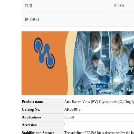
ELISA
应用
是否进口
Product name
Anti-Rabies Virus (RV) Glycoprotein (G) Dog 
Catalog No.
AK584048
Applications
ELISA
Accession
\
Stability and Storage
The stability of ELISA kit is determined by the los