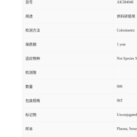
AK584048
货号
用途
供科研使用
Colorimetric
检测方法
1 year
保质期
Not Species S
适应物种
检测限
999
数量
96T
包装规格
Unconjugated
标记物
Plasma, Seru
样本