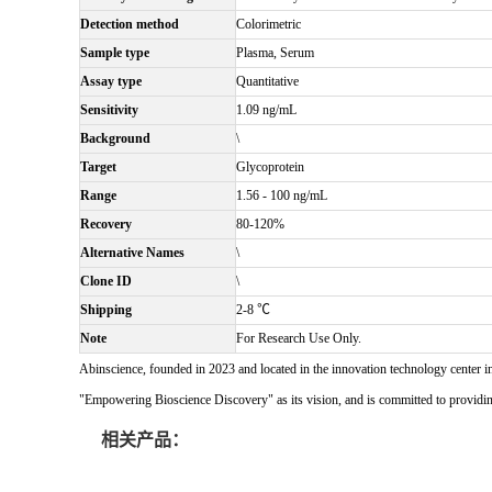
Detection method
Colorimetric
Sample type
Plasma, Serum
Assay type
Quantitative
Sensitivity
1.09 ng/mL
Background
\
Target
Glycoprotein
Range
1.56 - 100 ng/mL
Recovery
80-120%
Alternative Names
\
Clone ID
\
Shipping
2-8 ℃
Note
For Research Use Only.
Abinscience, founded in 2023 and located in the innovation technology center i
"Empowering Bioscience Discovery" as its vision, and is committed to providing 
相关产品：