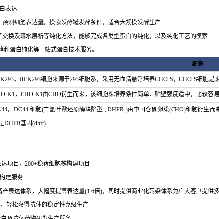
蛋白表达
，预测细胞表达量，摸索发酵罐发酵条件，适合大规模发酵生产
离子交换及疏水层析等纯化方法，能够完成各类型蛋白的纯化，以及纯化工艺的摸索
酵和蛋白纯化等一站式蛋白技术服务。
细胞
EK293，HEK293细胞来源于293细胞系，采用无血清悬浮培养CHO-S，CHO-
HO-K1，CHO-K1由CHO衍生而来，该细胞株培养条件简单、贴壁强度适中，比较容
G44，DG44 细胞(二氢叶酸还原酶缺陷型 , DHFR-)由中国仓鼠卵巢(CHO)细
是DHFR基因(dhfr)
达项目，200+稳转细胞株构建项目
构建服务
产表达体系，大幅度提高表达量(3-6倍)，同时提供商业化转染体系为广大客户提供
系，轻松获得抗体的稳定性克级生产
供蛋白及抗体药物研发生产服务