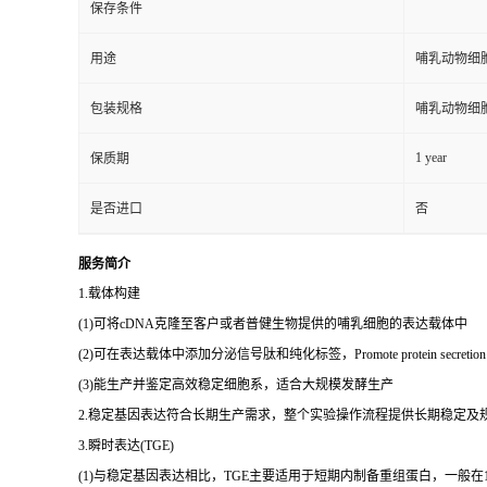
保存条件
用途
哺乳动物细
包装规格
哺乳动物细
1 year
保质期
是否进口
否
服务简介
1.载体构建
(1)可将cDNA克隆至客户或者普健生物提供的哺乳细胞的表达载体中
(2)可在表达载体中添加分泌信号肽和纯化标签，Promote protein secr
(3)能生产并鉴定高效稳定细胞系，适合大规模发酵生产
2.稳定基因表达符合长期生产需求，整个实验操作流程提供长期稳定及
3.瞬时表达(TGE)
(1)与稳定基因表达相比，TGE主要适用于短期内制备重组蛋白，一般在