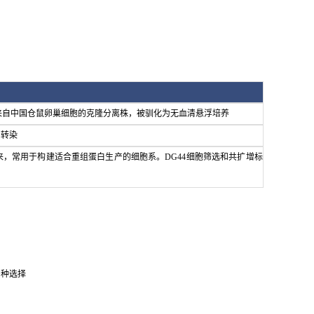
S细胞是来自中国仓鼠卵巢细胞的克隆分离株，被驯化为无血清悬浮培养
易转染
胞衍生而来，常用于构建适合重组蛋白生产的细胞系。DG44细胞筛选和共扩增标
多种选择