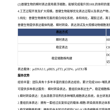
(2)普健生物的瞬时表达使用悬浮细胞，能够完成毫升到100L的体积的
4.工艺过程开发及扩大规模。普健生物能够优化表达过程以及表达产物
5.纯化：普健生物拥有完善的蛋白纯化系统，亲和纯化，凝胶过滤，
普健生物提供表达载体构建、瞬时转染、表达测试及大规模动物细胞发
表达方式
瞬时表达
H
稳定表达
C
D
稳定细胞株构建
记
表达载体：pcDNA3.1, pIRES, pTT3, pCEP4，pATX1等
服务优势
经验丰富：团队具有十多年丰富的蛋白表达经验，累计完成5000+哺乳表
可提供多种表达服务： 瞬时转染表达，重组抗体表达生产，稳定细胞株
1.瞬时转染表达：无血清悬浮培养的多种哺乳细胞表达系统，自主研发高
2.重组抗体表达：拥有一套经过反复验证的载体-细胞-转染高效表达体
3.稳定细胞株构建：拥有的自主知识产权的CHO-K1改造细胞系可提