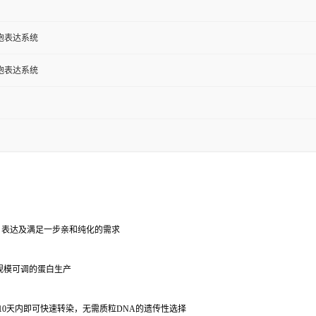
胞表达系统
胞表达系统
etion 表达及满足一步亲和纯化的需求
规模可调的蛋白生产
10天内即可快速转染，无需质粒DNA的遗传性选择