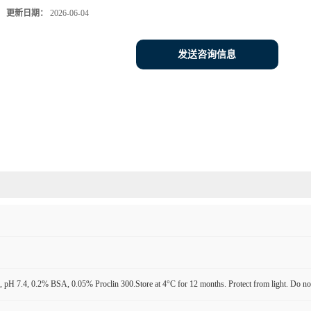
更新日期：
2026-06-04
发送咨询信息
pH 7.4, 0.2% BSA, 0.05% Proclin 300.Store at 4°C for 12 months. Protect from light. Do not