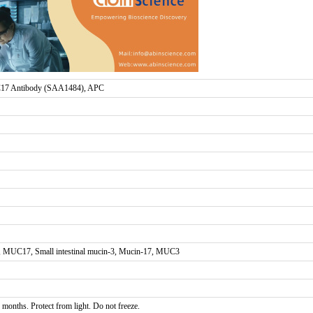
7 Antibody (SAA1484), APC
UC17, Small intestinal mucin-3, Mucin-17, MUC3
 months. Protect from light. Do not freeze.