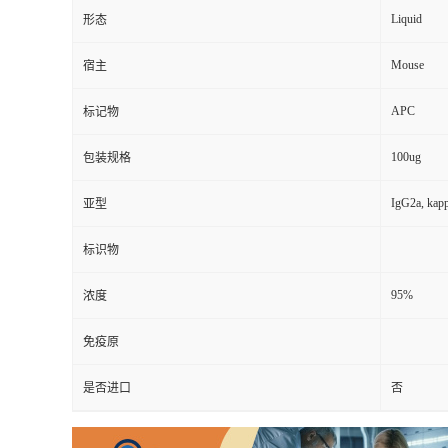
Liquid
形态
Mouse
宿主
APC
标记物
100ug
包装规格
IgG2a, kap
亚型
标识物
95%
浓度
免疫原
是否进口
否