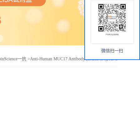
微信扫一扫
binScience一抗
>
Anti-Human MUC17 Antibody (SAA1484), APC