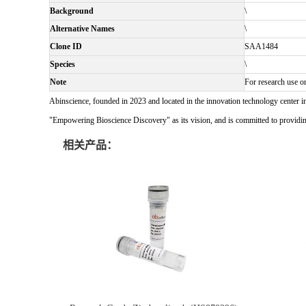
Background
\
Alternative Names
\
Clone ID
SAA1484
Species
\
Note
For research use on
Abinscience, founded in 2023 and located in the innovation technology center i
"Empowering Bioscience Discovery" as its vision, and is committed to providing 
相关产品：