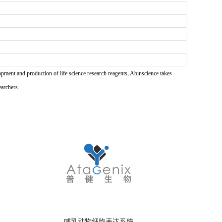
pment and production of life science research reagents, Abinscience takes
earchers.
哺乳动物细胞表达系统