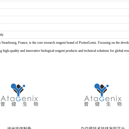
ly.
n Strasbourg, France, is the core research reagent brand of ProteoGenix. Focusing on the develo
high-quality and innovative biological reagent products and technical solutions for global res
纳米抗体制备
杂交瘤技术抗体发现平台