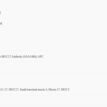
用
CM
n MUC17 Antibody (SAA1484), APC
-17, MUC17, Small intestinal mucin-3, Mucin-17, MUC3