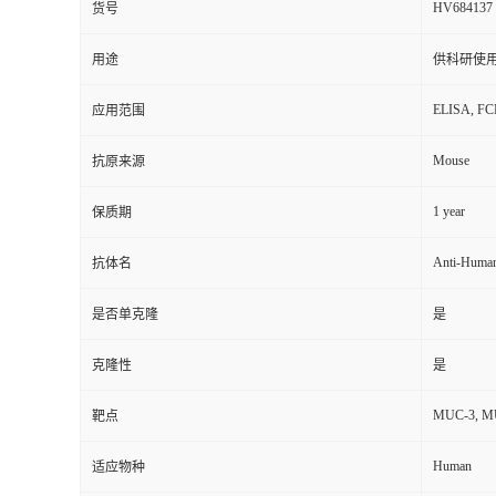
HV684137
货号
用途
供科研使
ELISA, F
应用范围
Mouse
抗原来源
1 year
保质期
Anti-Huma
抗体名
是否单克隆
是
克隆性
是
MUC-3, MUC
靶点
Human
适应物种