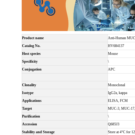
Product name
Anti-Human MUC1
Catalog No.
HV684137
Host species
Mouse
Specificity
\
Conjugation
APC
Clonality
Monoclonal
Isotype
IgG2a, kappa
Applications
ELISA, FCM
Target
MUC-3, MUC-17, M
Purification
\
Accession
Q685J3
Stability and Storage
Store at 4°C for 12