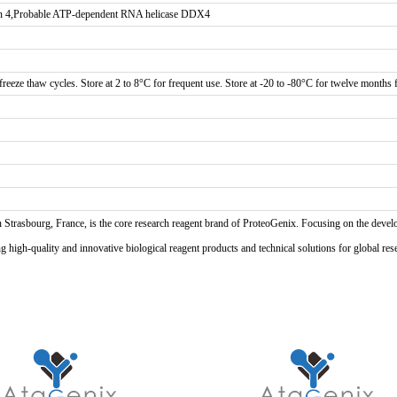
4,Probable ATP-dependent RNA helicase DDX4
reeze thaw cycles. Store at 2 to 8°C for frequent use. Store at -20 to -80°C for twelve months f
n Strasbourg, France, is the core research reagent brand of ProteoGenix. Focusing on the develo
high-quality and innovative biological reagent products and technical solutions for global res