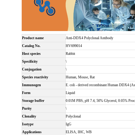
Product name
Anti-DDX4 Polyclonal Antibody
Catalog No.
HV699014
Host species
Rabbit
Specificity
\
Conjugation
\
Species reactivity
Human, Mouse, Rat
Immunogen
E. coli - derived recombinant Human DDX4 (A
Form
Liquid
Storage buffer
0.01M PBS, pH 7.4, 50% Glycerol, 0.05% Procl
Purity
\
Clonality
Polyclonal
Isotype
IgG
Applications
ELISA, IHC, WB