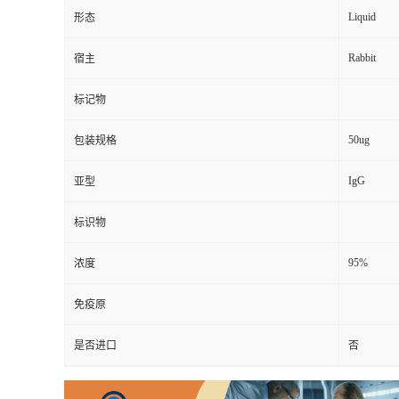
Liquid
形态
Rabbit
宿主
标记物
50ug
包装规格
IgG
亚型
标识物
95%
浓度
免疫原
是否进口
否