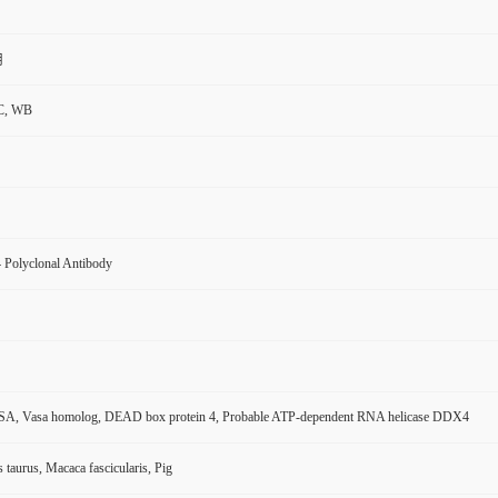
用
C, WB
Polyclonal Antibody
, Vasa homolog, DEAD box protein 4, Probable ATP-dependent RNA helicase DDX4
taurus, Macaca fascicularis, Pig