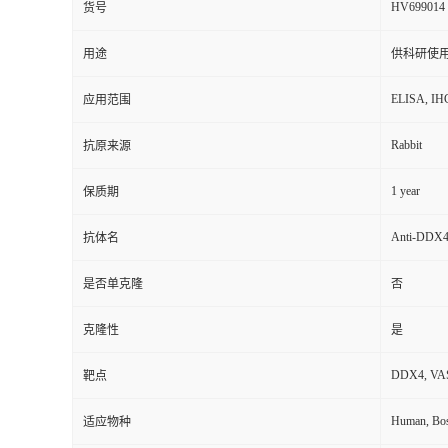
HV699014
货号
用途
供科研使
ELISA, IH
应用范围
Rabbit
抗原来源
1 year
保质期
Anti-DDX4 
抗体名
是否单克隆
否
克隆性
是
DDX4, VASA
靶点
Human, Bos 
适应物种