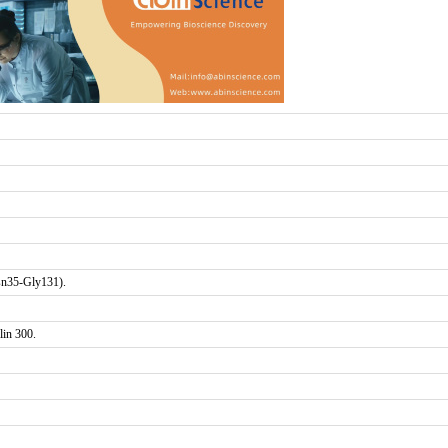
sn35-Gly131).
in 300.