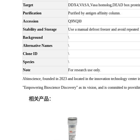
Target
DDX4,VASA,Vasa homolog,DEAD box protein 
Purification
Purified by antigen affinity column.
Accession
Q9NQI0
Stability and Storage
Use a manual defrost freezer and avoid repeated f
Background
\
Alternative Names
\
Clone ID
\
Species
\
Note
For research use only.
Abinscience, founded in 2023 and located in the innovation technology center i
"Empowering Bioscience Discovery" as its vision, and is committed to providing 
相关产品：