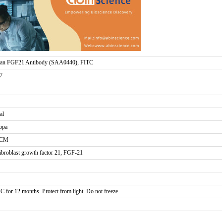
an FGF21 Antibody (SAA0440), FITC
7
al
ppa
FCM
broblast growth factor 21, FGF-21
°C for 12 months. Protect from light. Do not freeze.