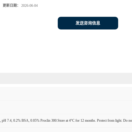
更新日期：
2026-06-04
发送咨询信息
pH 7.4, 0.2% BSA, 0.05% Proclin 300.Store at 4°C for 12 months. Protect from light. Do not