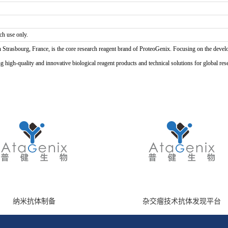
ch use only.
n Strasbourg, France, is the core research reagent brand of ProteoGenix. Focusing on the develo
high-quality and innovative biological reagent products and technical solutions for global res
纳米抗体制备
杂交瘤技术抗体发现平台