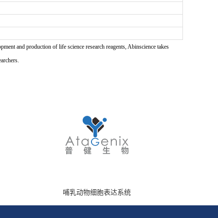
pment and production of life science research reagents, Abinscience takes
earchers.
哺乳动物细胞表达系统