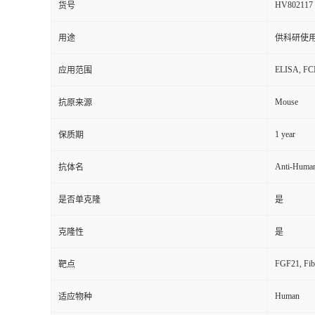
HV802117
货号
用途
供科研使
ELISA, F
应用范围
Mouse
抗原来源
1 year
保质期
Anti-Huma
抗体名
是否单克隆
是
克隆性
是
FGF21, Fibr
靶点
Human
适应物种