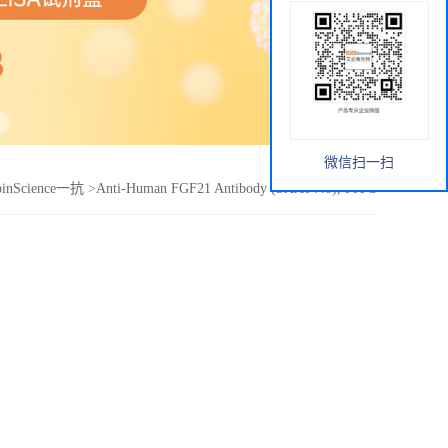
微信扫一扫
binScience一抗
>
Anti-Human FGF21 Antibody (SAA0440), FITC