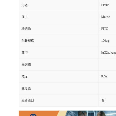
Liquid
形态
Mouse
宿主
FITC
标记物
100ug
包装规格
IgG2a, kap
亚型
标识物
95%
浓度
免疫原
是否进口
否