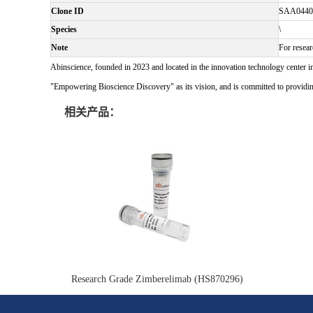
Clone ID
SAA0440
Species
\
Note
For resear
Abinscience, founded in 2023 and located in the innovation technology center i
"Empowering Bioscience Discovery" as its vision, and is committed to providing 
相关产品：
Research Grade Zimberelimab (HS870296)