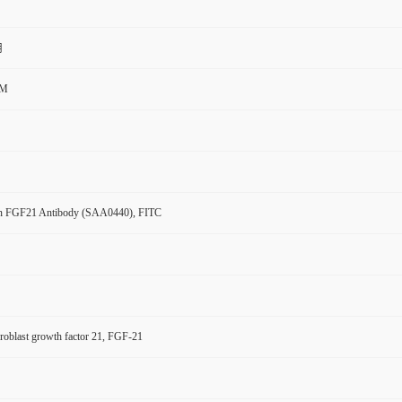
用
CM
n FGF21 Antibody (SAA0440), FITC
oblast growth factor 21, FGF-21