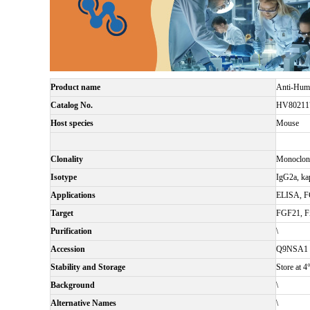
Product name
Anti-Hum
Catalog No.
HV80211
Host species
Mouse
Clonality
Monoclon
Isotype
IgG2a, ka
Applications
ELISA, 
Target
FGF21, Fi
Purification
\
Accession
Q9NSA1
Stability and Storage
Store at 4
Background
\
Alternative Names
\