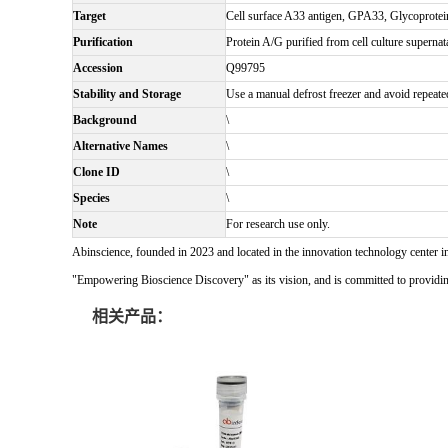
Target
Cell surface A33 antigen, GPA33, Glycoprote
Purification
Protein A/G purified from cell culture supernat
Accession
Q99795
Stability and Storage
Use a manual defrost freezer and avoid repeate
Background
\
Alternative Names
\
Clone ID
\
Species
\
Note
For research use only.
Abinscience, founded in 2023 and located in the innovation technology center i
"Empowering Bioscience Discovery" as its vision, and is committed to providing 
相关产品：