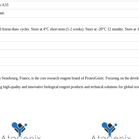
in A33
ant.
d freeze-thaw cycles. Store at 4°C short term (1-2 weeks). Store at -20°C 12 months. Store at 
n Strasbourg, France, is the core research reagent brand of ProteoGenix. Focusing on the develo
high-quality and innovative biological reagent products and technical solutions for global res