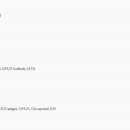
用
n GPA33 Antibody (A33)
e A33 antigen, GPA33, Glycoprotein A33