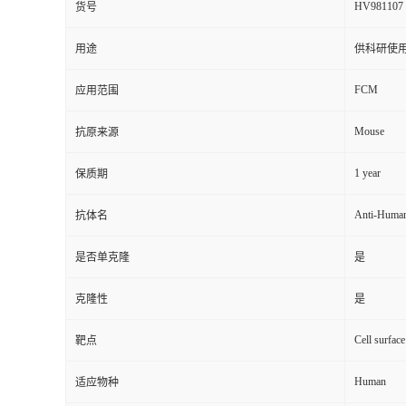
HV981107
货号
用途
供科研使
FCM
应用范围
Mouse
抗原来源
1 year
保质期
Anti-Huma
抗体名
是否单克隆
是
克隆性
是
Cell surfac
靶点
Human
适应物种