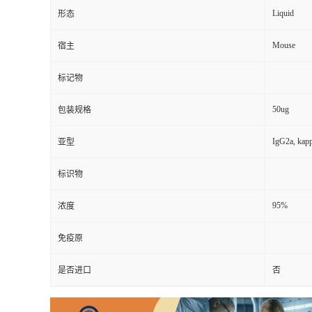
Liquid
形态
Mouse
宿主
标记物
50ug
包装规格
IgG2a, kap
亚型
标识物
95%
浓度
免疫原
是否进口
否