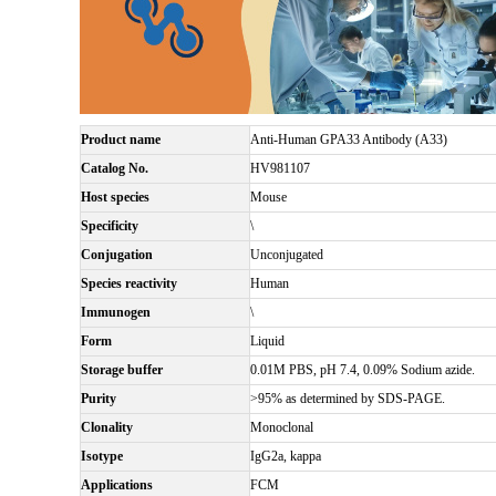
Product name
Anti-Human GPA33 Antibody (A33)
Catalog No.
HV981107
Host species
Mouse
Specificity
\
Conjugation
Unconjugated
Species reactivity
Human
Immunogen
\
Form
Liquid
Storage buffer
0.01M PBS, pH 7.4, 0.09% Sodium azide.
Purity
>95% as determined by SDS-PAGE.
Clonality
Monoclonal
Isotype
IgG2a, kappa
Applications
FCM