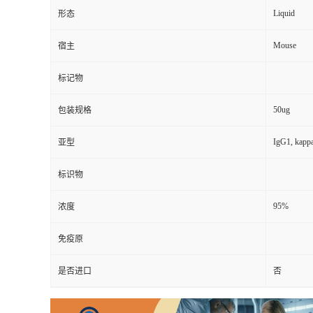
Liquid
形态
Mouse
宿主
标记物
50ug
包装规格
IgG1, kapp
亚型
标识物
95%
浓度
免疫原
是否进口
否