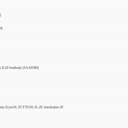
用
CM
 IL20 Antibody (SAA0389)
ine Zcyto10, ZCYTO10, IL-20, Interleukin-20