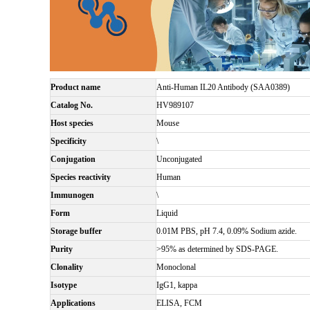
Product name
Anti-Human IL20 Antibody (SAA0389)
Catalog No.
HV989107
Host species
Mouse
Specificity
\
Conjugation
Unconjugated
Species reactivity
Human
Immunogen
\
Form
Liquid
Storage buffer
0.01M PBS, pH 7.4, 0.09% Sodium azide.
Purity
>95% as determined by SDS-PAGE.
Clonality
Monoclonal
Isotype
IgG1, kappa
Applications
ELISA, FCM