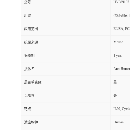
HV989107
货号
用途
供科研使
ELISA, F
应用范围
Mouse
抗原来源
1 year
保质期
Anti-Human
抗体名
是否单克隆
是
克隆性
是
IL20, Cytok
靶点
Human
适应物种