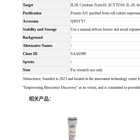
Target
IL20, Cytokine Zcyto10, ZCYTO10, IL-20, Int
Purification
Protein A/G purified from cell culture supernat
Accession
Q9NYY1
Stability and Storage
Use a manual defrost freezer and avoid repeate
Background
\
Alternative Names
\
Clone ID
SAA0389
Species
\
Note
For research use only.
Abinscience, founded in 2023 and located in the innovation technology center i
"Empowering Bioscience Discovery" as its vision, and is committed to providing 
相关产品：