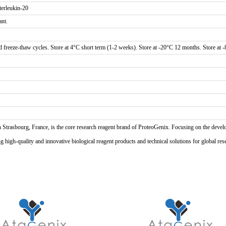
erleukin-20
ant.
d freeze-thaw cycles. Store at 4°C short term (1-2 weeks). Store at -20°C 12 months. Store at 
n Strasbourg, France, is the core research reagent brand of ProteoGenix. Focusing on the develo
high-quality and innovative biological reagent products and technical solutions for global res