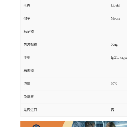
Liquid
形态
Mouse
宿主
标记物
50ug
包装规格
IgG1, kapp
亚型
标识物
95%
浓度
免疫原
是否进口
否