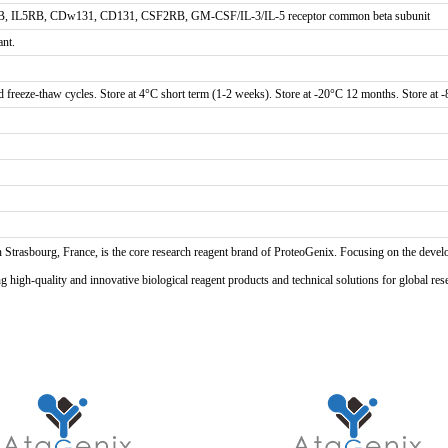
3RB, IL5RB, CDw131, CD131, CSF2RB, GM-CSF/IL-3/IL-5 receptor common beta subunit
ant.
d freeze-thaw cycles. Store at 4°C short term (1-2 weeks). Store at -20°C 12 months. Store at 
n Strasbourg, France, is the core research reagent brand of ProteoGenix. Focusing on the develo
high-quality and innovative biological reagent products and technical solutions for global res