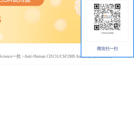
微信扫一扫
nScience一抗
>
Anti-Human CD131/CSF2RB Antibody (SAA1389)