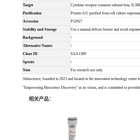
Target
Cytokine receptor common subunit beta, IL
Purification
Protein A/G purified from cell culture supernat
Accession
P32927
Stability and Storage
Use a manual defrost freezer and avoid repeate
Background
\
Alternative Names
\
Clone ID
SAA1389
Species
\
Note
For research use only.
Abinscience, founded in 2023 and located in the innovation technology center i
"Empowering Bioscience Discovery" as its vision, and is committed to providing 
相关产品：