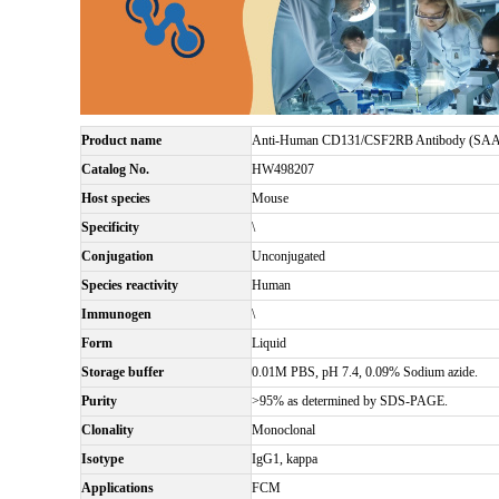
Product name
Anti-Human CD131/CSF2RB Antibody (SAA
Catalog No.
HW498207
Host species
Mouse
Specificity
\
Conjugation
Unconjugated
Species reactivity
Human
Immunogen
\
Form
Liquid
Storage buffer
0.01M PBS, pH 7.4, 0.09% Sodium azide.
Purity
>95% as determined by SDS-PAGE.
Clonality
Monoclonal
Isotype
IgG1, kappa
Applications
FCM