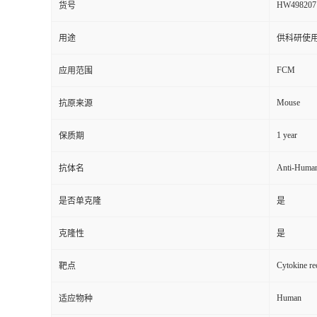
HW498207
货号
用途
供科研使
FCM
应用范围
Mouse
抗原来源
1 year
保质期
Anti-Huma
抗体名
是否单克隆
是
克隆性
是
Cytokine r
靶点
Human
适应物种