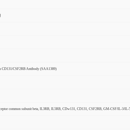
用
n CD131/CSF2RB Antibody (SAA1389)
eceptor common subunit beta, IL3RB, IL5RB, CDw131, CD131, CSF2RB, GM-CSF/IL-3/IL-5 